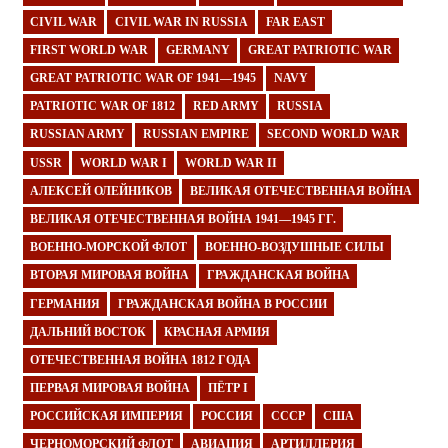
CIVIL WAR
CIVIL WAR IN RUSSIA
FAR EAST
FIRST WORLD WAR
GERMANY
GREAT PATRIOTIC WAR
GREAT PATRIOTIC WAR OF 1941—1945
NAVY
PATRIOTIC WAR OF 1812
RED ARMY
RUSSIA
RUSSIAN ARMY
RUSSIAN EMPIRE
SECOND WORLD WAR
USSR
WORLD WAR I
WORLD WAR II
АЛЕКСЕЙ ОЛЕЙНИКОВ
ВЕЛИКАЯ ОТЕЧЕСТВЕННАЯ ВОЙНА
ВЕЛИКАЯ ОТЕЧЕСТВЕННАЯ ВОЙНА 1941—1945 ГГ.
ВОЕННО-МОРСКОЙ ФЛОТ
ВОЕННО-ВОЗДУШНЫЕ СИЛЫ
ВТОРАЯ МИРОВАЯ ВОЙНА
ГРАЖДАНСКАЯ ВОЙНА
ГЕРМАНИЯ
ГРАЖДАНСКАЯ ВОЙНА В РОССИИ
ДАЛЬНИЙ ВОСТОК
КРАСНАЯ АРМИЯ
ОТЕЧЕСТВЕННАЯ ВОЙНА 1812 ГОДА
ПЕРВАЯ МИРОВАЯ ВОЙНА
ПЁТР I
РОССИЙСКАЯ ИМПЕРИЯ
РОССИЯ
СССР
США
ЧЕРНОМОРСКИЙ ФЛОТ
АВИАЦИЯ
АРТИЛЛЕРИЯ