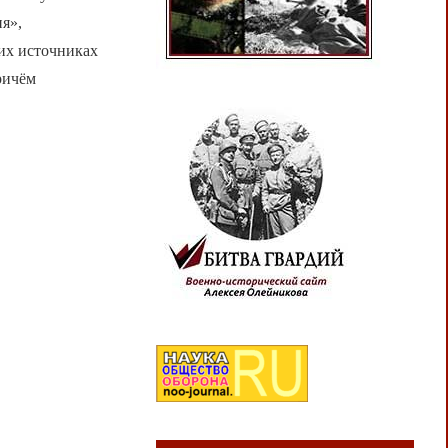
я»,
их источниках
ричём