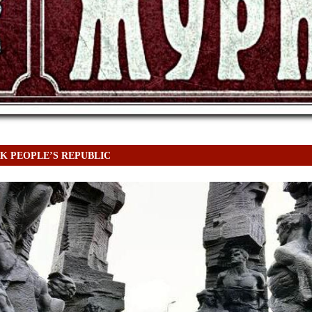
K PEOPLE’S REPUBLIC