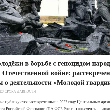
лодёжи в борьбе с геноцидом наро
 Отечественной войне: рассекрече
 о деятельности «Молодой гварди
ежурный по Редакции
ЕЗ СРОКА ДАВНОСТИ
ые публикуются рассекреченные в 2023 году Центральным арх
сти Российской Федерации (ЦА ФСБ России) документы — арх