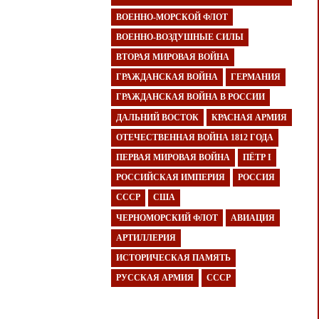
ВОЕННО-МОРСКОЙ ФЛОТ
ВОЕННО-ВОЗДУШНЫЕ СИЛЫ
ВТОРАЯ МИРОВАЯ ВОЙНА
ГРАЖДАНСКАЯ ВОЙНА
ГЕРМАНИЯ
ГРАЖДАНСКАЯ ВОЙНА В РОССИИ
ДАЛЬНИЙ ВОСТОК
КРАСНАЯ АРМИЯ
ОТЕЧЕСТВЕННАЯ ВОЙНА 1812 ГОДА
ПЕРВАЯ МИРОВАЯ ВОЙНА
ПЁТР I
РОССИЙСКАЯ ИМПЕРИЯ
РОССИЯ
СССР
США
ЧЕРНОМОРСКИЙ ФЛОТ
АВИАЦИЯ
АРТИЛЛЕРИЯ
ИСТОРИЧЕСКАЯ ПАМЯТЬ
РУССКАЯ АРМИЯ
СССР