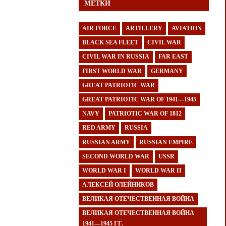
МЕТКИ
AIR FORCE
ARTILLERY
AVIATION
BLACK SEA FLEET
CIVIL WAR
CIVIL WAR IN RUSSIA
FAR EAST
FIRST WORLD WAR
GERMANY
GREAT PATRIOTIC WAR
GREAT PATRIOTIC WAR OF 1941—1945
NAVY
PATRIOTIC WAR OF 1812
RED ARMY
RUSSIA
RUSSIAN ARMY
RUSSIAN EMPIRE
SECOND WORLD WAR
USSR
WORLD WAR I
WORLD WAR II
АЛЕКСЕЙ ОЛЕЙНИКОВ
ВЕЛИКАЯ ОТЕЧЕСТВЕННАЯ ВОЙНА
ВЕЛИКАЯ ОТЕЧЕСТВЕННАЯ ВОЙНА
1941—1945 ГГ.