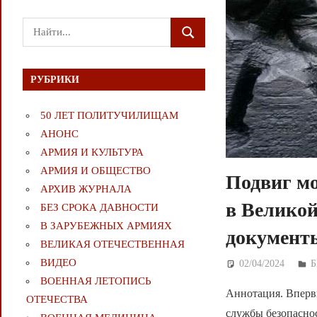
Поиск
ПОИСК
для:
РУБРИКИ
50 ЛЕТ ПОЛИТУЧИЛИЩАМ
АНОНС
АРМИЯ И КУЛЬТУРА
АРМИЯ И ОБЩЕСТВО
Подвиг мо
АРХИВ ЖУРНАЛА
в Великой
БЕЗ СРОКА ДАВНОСТИ
В ЗАРУБЕЖНЫХ АРМИЯХ
документы
ВЕЛИКАЯ ОТЕЧЕСТВЕННАЯ
ВИДЕО
02/04/2024
Д
Б
ВОЕННАЯ ЛЕТОПИСЬ
Аннотация. Вперв
ОТЕЧЕСТВА
службы безопасно