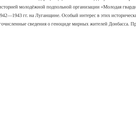
с историей молодёжной подпольной организации «Молодая гварди
1942—1943 гг. на Луганщине. Особый интерес в этих историческ
гочисленные сведения о геноциде мирных жителей Донбасса. П