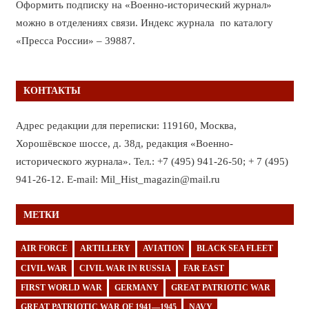
Оформить подписку на «Военно-исторический журнал»
можно в отделениях связи. Индекс журнала по каталогу
«Пресса России» – 39887.
КОНТАКТЫ
Адрес редакции для переписки: 119160, Москва,
Хорошёвское шоссе, д. 38д, редакция «Военно-
исторического журнала». Тел.: +7 (495) 941-26-50; + 7 (495)
941-26-12. E-mail: Mil_Hist_magazin@mail.ru
МЕТКИ
AIR FORCE
ARTILLERY
AVIATION
BLACK SEA FLEET
CIVIL WAR
CIVIL WAR IN RUSSIA
FAR EAST
FIRST WORLD WAR
GERMANY
GREAT PATRIOTIC WAR
GREAT PATRIOTIC WAR OF 1941—1945
NAVY