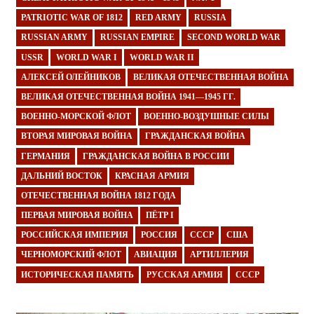
PATRIOTIC WAR OF 1812
RED ARMY
RUSSIA
RUSSIAN ARMY
RUSSIAN EMPIRE
SECOND WORLD WAR
USSR
WORLD WAR I
WORLD WAR II
АЛЕКСЕЙ ОЛЕЙНИКОВ
ВЕЛИКАЯ ОТЕЧЕСТВЕННАЯ ВОЙНА
ВЕЛИКАЯ ОТЕЧЕСТВЕННАЯ ВОЙНА 1941—1945 ГГ.
ВОЕННО-МОРСКОЙ ФЛОТ
ВОЕННО-ВОЗДУШНЫЕ СИЛЫ
ВТОРАЯ МИРОВАЯ ВОЙНА
ГРАЖДАНСКАЯ ВОЙНА
ГЕРМАНИЯ
ГРАЖДАНСКАЯ ВОЙНА В РОССИИ
ДАЛЬНИЙ ВОСТОК
КРАСНАЯ АРМИЯ
ОТЕЧЕСТВЕННАЯ ВОЙНА 1812 ГОДА
ПЕРВАЯ МИРОВАЯ ВОЙНА
ПЁТР I
РОССИЙСКАЯ ИМПЕРИЯ
РОССИЯ
СССР
США
ЧЕРНОМОРСКИЙ ФЛОТ
АВИАЦИЯ
АРТИЛЛЕРИЯ
ИСТОРИЧЕСКАЯ ПАМЯТЬ
РУССКАЯ АРМИЯ
СССР