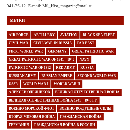
941-26-12. E-mail: Mil_Hist_magazin@mail.ru
МЕТКИ
AIR FORCE
ARTILLERY
AVIATION
BLACK SEA FLEET
CIVIL WAR
CIVIL WAR IN RUSSIA
FAR EAST
FIRST WORLD WAR
GERMANY
GREAT PATRIOTIC WAR
GREAT PATRIOTIC WAR OF 1941—1945
NAVY
PATRIOTIC WAR OF 1812
RED ARMY
RUSSIA
RUSSIAN ARMY
RUSSIAN EMPIRE
SECOND WORLD WAR
USSR
WORLD WAR I
WORLD WAR II
АЛЕКСЕЙ ОЛЕЙНИКОВ
ВЕЛИКАЯ ОТЕЧЕСТВЕННАЯ ВОЙНА
ВЕЛИКАЯ ОТЕЧЕСТВЕННАЯ ВОЙНА 1941—1945 ГГ.
ВОЕННО-МОРСКОЙ ФЛОТ
ВОЕННО-ВОЗДУШНЫЕ СИЛЫ
ВТОРАЯ МИРОВАЯ ВОЙНА
ГРАЖДАНСКАЯ ВОЙНА
ГЕРМАНИЯ
ГРАЖДАНСКАЯ ВОЙНА В РОССИИ