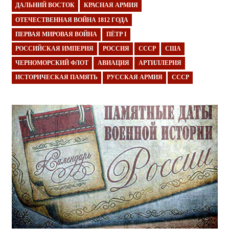
ДАЛЬНИЙ ВОСТОК
КРАСНАЯ АРМИЯ
ОТЕЧЕСТВЕННАЯ ВОЙНА 1812 ГОДА
ПЕРВАЯ МИРОВАЯ ВОЙНА
ПЁТР I
РОССИЙСКАЯ ИМПЕРИЯ
РОССИЯ
СССР
США
ЧЕРНОМОРСКИЙ ФЛОТ
АВИАЦИЯ
АРТИЛЛЕРИЯ
ИСТОРИЧЕСКАЯ ПАМЯТЬ
РУССКАЯ АРМИЯ
СССР