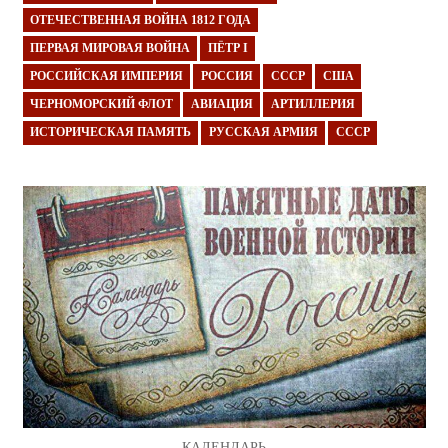
ОТЕЧЕСТВЕННАЯ ВОЙНА 1812 ГОДА
ПЕРВАЯ МИРОВАЯ ВОЙНА
ПЁТР I
РОССИЙСКАЯ ИМПЕРИЯ
РОССИЯ
СССР
США
ЧЕРНОМОРСКИЙ ФЛОТ
АВИАЦИЯ
АРТИЛЛЕРИЯ
ИСТОРИЧЕСКАЯ ПАМЯТЬ
РУССКАЯ АРМИЯ
СССР
КАЛЕНДАРЬ