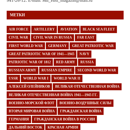
941-26-12. E-mail: Mil_Hist_magazin@mail.ru
МЕТКИ
AIR FORCE
ARTILLERY
AVIATION
BLACK SEA FLEET
CIVIL WAR
CIVIL WAR IN RUSSIA
FAR EAST
FIRST WORLD WAR
GERMANY
GREAT PATRIOTIC WAR
GREAT PATRIOTIC WAR OF 1941—1945
NAVY
PATRIOTIC WAR OF 1812
RED ARMY
RUSSIA
RUSSIAN ARMY
RUSSIAN EMPIRE
SECOND WORLD WAR
USSR
WORLD WAR I
WORLD WAR II
АЛЕКСЕЙ ОЛЕЙНИКОВ
ВЕЛИКАЯ ОТЕЧЕСТВЕННАЯ ВОЙНА
ВЕЛИКАЯ ОТЕЧЕСТВЕННАЯ ВОЙНА 1941—1945 ГГ.
ВОЕННО-МОРСКОЙ ФЛОТ
ВОЕННО-ВОЗДУШНЫЕ СИЛЫ
ВТОРАЯ МИРОВАЯ ВОЙНА
ГРАЖДАНСКАЯ ВОЙНА
ГЕРМАНИЯ
ГРАЖДАНСКАЯ ВОЙНА В РОССИИ
ДАЛЬНИЙ ВОСТОК
КРАСНАЯ АРМИЯ