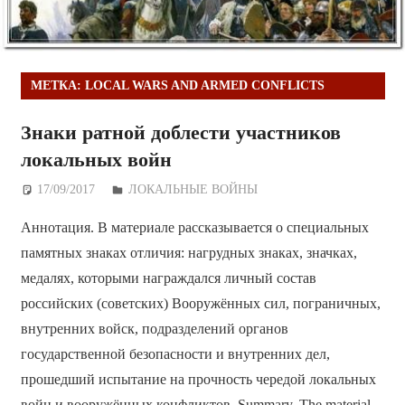
МЕТКА:
LOCAL WARS AND ARMED CONFLICTS
Знаки ратной доблести участников
локальных войн
17/09/2017
Дежурный по Редакции
ЛОКАЛЬНЫЕ ВОЙНЫ
Аннотация. В материале рассказывается о специальных
памятных знаках отличия: нагрудных знаках, значках,
медалях, которыми награждался личный состав
российских (советских) Вооружённых сил, пограничных,
внутренних войск, подразделений органов
государственной безопасности и внутренних дел,
прошедший испытание на прочность чередой локальных
войн и вооружённых конфликтов. Summary. The material