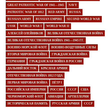
GREAT PATRIOTIC WAR OF 1941—1945
NAVY
PATRIOTIC WAR OF 1812
RED ARMY
RUSSIA
RUSSIAN ARMY
RUSSIAN EMPIRE
SECOND WORLD WAR
USSR
WORLD WAR I
WORLD WAR II
АЛЕКСЕЙ ОЛЕЙНИКОВ
ВЕЛИКАЯ ОТЕЧЕСТВЕННАЯ ВОЙНА
ВЕЛИКАЯ ОТЕЧЕСТВЕННАЯ ВОЙНА 1941—1945 ГГ.
ВОЕННО-МОРСКОЙ ФЛОТ
ВОЕННО-ВОЗДУШНЫЕ СИЛЫ
ВТОРАЯ МИРОВАЯ ВОЙНА
ГРАЖДАНСКАЯ ВОЙНА
ГЕРМАНИЯ
ГРАЖДАНСКАЯ ВОЙНА В РОССИИ
ДАЛЬНИЙ ВОСТОК
КРАСНАЯ АРМИЯ
ОТЕЧЕСТВЕННАЯ ВОЙНА 1812 ГОДА
ПЕРВАЯ МИРОВАЯ ВОЙНА
ПЁТР I
РОССИЙСКАЯ ИМПЕРИЯ
РОССИЯ
СССР
США
ЧЕРНОМОРСКИЙ ФЛОТ
АВИАЦИЯ
АРТИЛЛЕРИЯ
ИСТОРИЧЕСКАЯ ПАМЯТЬ
РУССКАЯ АРМИЯ
СССР