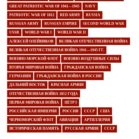
GREAT PATRIOTIC WAR OF 1941—1945
NAVY
PATRIOTIC WAR OF 1812
RED ARMY
RUSSIA
RUSSIAN ARMY
RUSSIAN EMPIRE
SECOND WORLD WAR
USSR
WORLD WAR I
WORLD WAR II
АЛЕКСЕЙ ОЛЕЙНИКОВ
ВЕЛИКАЯ ОТЕЧЕСТВЕННАЯ ВОЙНА
ВЕЛИКАЯ ОТЕЧЕСТВЕННАЯ ВОЙНА 1941—1945 ГГ.
ВОЕННО-МОРСКОЙ ФЛОТ
ВОЕННО-ВОЗДУШНЫЕ СИЛЫ
ВТОРАЯ МИРОВАЯ ВОЙНА
ГРАЖДАНСКАЯ ВОЙНА
ГЕРМАНИЯ
ГРАЖДАНСКАЯ ВОЙНА В РОССИИ
ДАЛЬНИЙ ВОСТОК
КРАСНАЯ АРМИЯ
ОТЕЧЕСТВЕННАЯ ВОЙНА 1812 ГОДА
ПЕРВАЯ МИРОВАЯ ВОЙНА
ПЁТР I
РОССИЙСКАЯ ИМПЕРИЯ
РОССИЯ
СССР
США
ЧЕРНОМОРСКИЙ ФЛОТ
АВИАЦИЯ
АРТИЛЛЕРИЯ
ИСТОРИЧЕСКАЯ ПАМЯТЬ
РУССКАЯ АРМИЯ
СССР