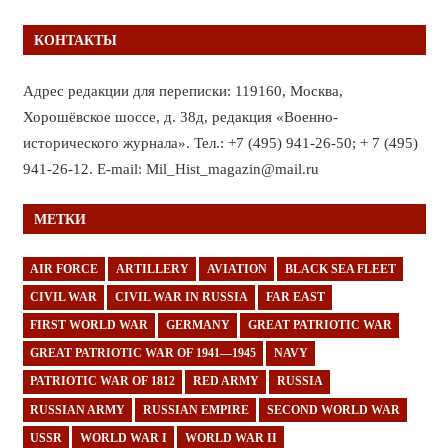
КОНТАКТЫ
Адрес редакции для переписки: 119160, Москва,
Хорошёвское шоссе, д. 38д, редакция «Военно-
исторического журнала». Тел.: +7 (495) 941-26-50; + 7 (495)
941-26-12. E-mail: Mil_Hist_magazin@mail.ru
МЕТКИ
AIR FORCE
ARTILLERY
AVIATION
BLACK SEA FLEET
CIVIL WAR
CIVIL WAR IN RUSSIA
FAR EAST
FIRST WORLD WAR
GERMANY
GREAT PATRIOTIC WAR
GREAT PATRIOTIC WAR OF 1941—1945
NAVY
PATRIOTIC WAR OF 1812
RED ARMY
RUSSIA
RUSSIAN ARMY
RUSSIAN EMPIRE
SECOND WORLD WAR
USSR
WORLD WAR I
WORLD WAR II