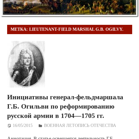
МЕТКА:
LIEUTENANT-FIELD MARSHAL G.B. OGILVY.
Инициативы генерал-фельдмаршала
Г.Б. Огильви по реформированию
русской армии в 1704—1705 гг.
16/05/2015
Дежурный по Редакции
ВОЕННАЯ ЛЕТОПИСЬ ОТЕЧЕСТВА
Аннотация. В статье освещается деятельность Г.Б.