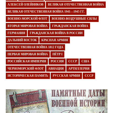
АЛЕКСЕЙ ОЛЕЙНИКОВ
ВЕЛИКАЯ ОТЕЧЕСТВЕННАЯ ВОЙНА
ВЕЛИКАЯ ОТЕЧЕСТВЕННАЯ ВОЙНА 1941—1945 ГГ.
ВОЕННО-МОРСКОЙ ФЛОТ
ВОЕННО-ВОЗДУШНЫЕ СИЛЫ
ВТОРАЯ МИРОВАЯ ВОЙНА
ГРАЖДАНСКАЯ ВОЙНА
ГЕРМАНИЯ
ГРАЖДАНСКАЯ ВОЙНА В РОССИИ
ДАЛЬНИЙ ВОСТОК
КРАСНАЯ АРМИЯ
ОТЕЧЕСТВЕННАЯ ВОЙНА 1812 ГОДА
ПЕРВАЯ МИРОВАЯ ВОЙНА
ПЁТР I
РОССИЙСКАЯ ИМПЕРИЯ
РОССИЯ
СССР
США
ЧЕРНОМОРСКИЙ ФЛОТ
АВИАЦИЯ
АРТИЛЛЕРИЯ
ИСТОРИЧЕСКАЯ ПАМЯТЬ
РУССКАЯ АРМИЯ
СССР