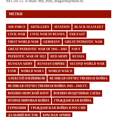
941-26-12. E-mail: Mil_Hist_magazin@mail.ru
МЕТКИ
AIR FORCE
ARTILLERY
AVIATION
BLACK SEA FLEET
CIVIL WAR
CIVIL WAR IN RUSSIA
FAR EAST
FIRST WORLD WAR
GERMANY
GREAT PATRIOTIC WAR
GREAT PATRIOTIC WAR OF 1941—1945
NAVY
PATRIOTIC WAR OF 1812
RED ARMY
RUSSIA
RUSSIAN ARMY
RUSSIAN EMPIRE
SECOND WORLD WAR
USSR
WORLD WAR I
WORLD WAR II
АЛЕКСЕЙ ОЛЕЙНИКОВ
ВЕЛИКАЯ ОТЕЧЕСТВЕННАЯ ВОЙНА
ВЕЛИКАЯ ОТЕЧЕСТВЕННАЯ ВОЙНА 1941—1945 ГГ.
ВОЕННО-МОРСКОЙ ФЛОТ
ВОЕННО-ВОЗДУШНЫЕ СИЛЫ
ВТОРАЯ МИРОВАЯ ВОЙНА
ГРАЖДАНСКАЯ ВОЙНА
ГЕРМАНИЯ
ГРАЖДАНСКАЯ ВОЙНА В РОССИИ
ДАЛЬНИЙ ВОСТОК
КРАСНАЯ АРМИЯ