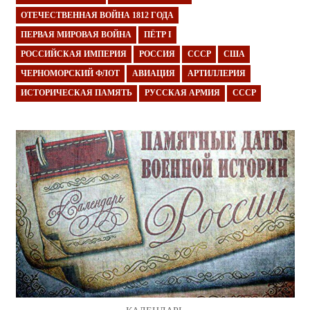
ОТЕЧЕСТВЕННАЯ ВОЙНА 1812 ГОДА
ПЕРВАЯ МИРОВАЯ ВОЙНА
ПЁТР I
РОССИЙСКАЯ ИМПЕРИЯ
РОССИЯ
СССР
США
ЧЕРНОМОРСКИЙ ФЛОТ
АВИАЦИЯ
АРТИЛЛЕРИЯ
ИСТОРИЧЕСКАЯ ПАМЯТЬ
РУССКАЯ АРМИЯ
СССР