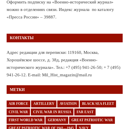
Оформить подписку на «Военно-исторический журнал»
можно в отделениях связи. Индекс журнала по каталогу
«Пресса России» – 39887.
КОНТАКТЫ
Адрес редакции для переписки: 119160, Москва,
Хорошёвское шоссе, д. 38д, редакция «Военно-
исторического журнала». Тел.: +7 (495) 941-26-50; + 7 (495)
941-26-12. E-mail: Mil_Hist_magazin@mail.ru
МЕТКИ
AIR FORCE
ARTILLERY
AVIATION
BLACK SEA FLEET
CIVIL WAR
CIVIL WAR IN RUSSIA
FAR EAST
FIRST WORLD WAR
GERMANY
GREAT PATRIOTIC WAR
GREAT PATRIOTIC WAR OF 1941—1945
NAVY