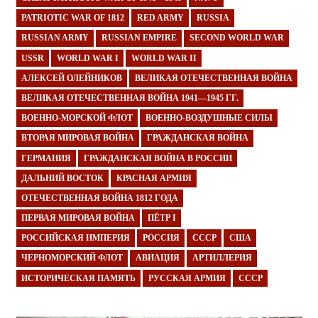
PATRIOTIC WAR OF 1812
RED ARMY
RUSSIA
RUSSIAN ARMY
RUSSIAN EMPIRE
SECOND WORLD WAR
USSR
WORLD WAR I
WORLD WAR II
АЛЕКСЕЙ ОЛЕЙНИКОВ
ВЕЛИКАЯ ОТЕЧЕСТВЕННАЯ ВОЙНА
ВЕЛИКАЯ ОТЕЧЕСТВЕННАЯ ВОЙНА 1941—1945 ГГ.
ВОЕННО-МОРСКОЙ ФЛОТ
ВОЕННО-ВОЗДУШНЫЕ СИЛЫ
ВТОРАЯ МИРОВАЯ ВОЙНА
ГРАЖДАНСКАЯ ВОЙНА
ГЕРМАНИЯ
ГРАЖДАНСКАЯ ВОЙНА В РОССИИ
ДАЛЬНИЙ ВОСТОК
КРАСНАЯ АРМИЯ
ОТЕЧЕСТВЕННАЯ ВОЙНА 1812 ГОДА
ПЕРВАЯ МИРОВАЯ ВОЙНА
ПЁТР I
РОССИЙСКАЯ ИМПЕРИЯ
РОССИЯ
СССР
США
ЧЕРНОМОРСКИЙ ФЛОТ
АВИАЦИЯ
АРТИЛЛЕРИЯ
ИСТОРИЧЕСКАЯ ПАМЯТЬ
РУССКАЯ АРМИЯ
СССР