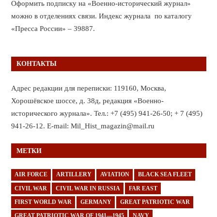
Оформить подписку на «Военно-исторический журнал»
можно в отделениях связи. Индекс журнала по каталогу
«Пресса России» – 39887.
КОНТАКТЫ
Адрес редакции для переписки: 119160, Москва,
Хорошёвское шоссе, д. 38д, редакция «Военно-
исторического журнала». Тел.: +7 (495) 941-26-50; + 7 (495)
941-26-12. E-mail: Mil_Hist_magazin@mail.ru
МЕТКИ
AIR FORCE
ARTILLERY
AVIATION
BLACK SEA FLEET
CIVIL WAR
CIVIL WAR IN RUSSIA
FAR EAST
FIRST WORLD WAR
GERMANY
GREAT PATRIOTIC WAR
GREAT PATRIOTIC WAR OF 1941—1945
NAVY