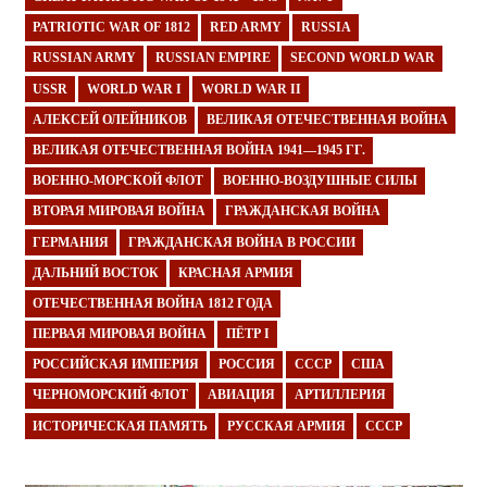
PATRIOTIC WAR OF 1812
RED ARMY
RUSSIA
RUSSIAN ARMY
RUSSIAN EMPIRE
SECOND WORLD WAR
USSR
WORLD WAR I
WORLD WAR II
АЛЕКСЕЙ ОЛЕЙНИКОВ
ВЕЛИКАЯ ОТЕЧЕСТВЕННАЯ ВОЙНА
ВЕЛИКАЯ ОТЕЧЕСТВЕННАЯ ВОЙНА 1941—1945 ГГ.
ВОЕННО-МОРСКОЙ ФЛОТ
ВОЕННО-ВОЗДУШНЫЕ СИЛЫ
ВТОРАЯ МИРОВАЯ ВОЙНА
ГРАЖДАНСКАЯ ВОЙНА
ГЕРМАНИЯ
ГРАЖДАНСКАЯ ВОЙНА В РОССИИ
ДАЛЬНИЙ ВОСТОК
КРАСНАЯ АРМИЯ
ОТЕЧЕСТВЕННАЯ ВОЙНА 1812 ГОДА
ПЕРВАЯ МИРОВАЯ ВОЙНА
ПЁТР I
РОССИЙСКАЯ ИМПЕРИЯ
РОССИЯ
СССР
США
ЧЕРНОМОРСКИЙ ФЛОТ
АВИАЦИЯ
АРТИЛЛЕРИЯ
ИСТОРИЧЕСКАЯ ПАМЯТЬ
РУССКАЯ АРМИЯ
СССР