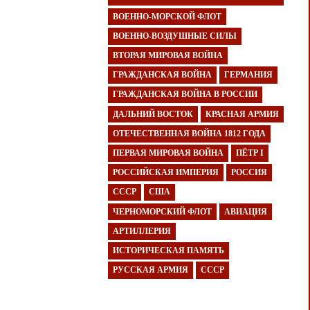
ВОЕННО-МОРСКОЙ ФЛОТ
ВОЕННО-ВОЗДУШНЫЕ СИЛЫ
ВТОРАЯ МИРОВАЯ ВОЙНА
ГРАЖДАНСКАЯ ВОЙНА
ГЕРМАНИЯ
ГРАЖДАНСКАЯ ВОЙНА В РОССИИ
ДАЛЬНИЙ ВОСТОК
КРАСНАЯ АРМИЯ
ОТЕЧЕСТВЕННАЯ ВОЙНА 1812 ГОДА
ПЕРВАЯ МИРОВАЯ ВОЙНА
ПЁТР I
РОССИЙСКАЯ ИМПЕРИЯ
РОССИЯ
СССР
США
ЧЕРНОМОРСКИЙ ФЛОТ
АВИАЦИЯ
АРТИЛЛЕРИЯ
ИСТОРИЧЕСКАЯ ПАМЯТЬ
РУССКАЯ АРМИЯ
СССР