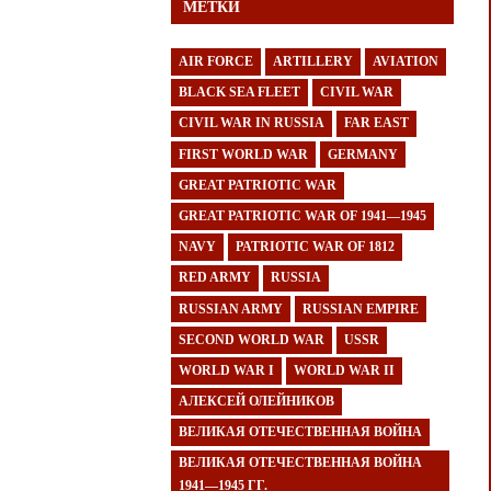
МЕТКИ
AIR FORCE
ARTILLERY
AVIATION
BLACK SEA FLEET
CIVIL WAR
CIVIL WAR IN RUSSIA
FAR EAST
FIRST WORLD WAR
GERMANY
GREAT PATRIOTIC WAR
GREAT PATRIOTIC WAR OF 1941—1945
NAVY
PATRIOTIC WAR OF 1812
RED ARMY
RUSSIA
RUSSIAN ARMY
RUSSIAN EMPIRE
SECOND WORLD WAR
USSR
WORLD WAR I
WORLD WAR II
АЛЕКСЕЙ ОЛЕЙНИКОВ
ВЕЛИКАЯ ОТЕЧЕСТВЕННАЯ ВОЙНА
ВЕЛИКАЯ ОТЕЧЕСТВЕННАЯ ВОЙНА
1941—1945 ГГ.