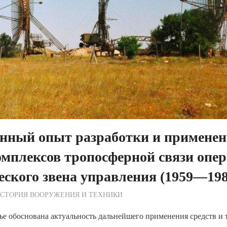
енный опыт разработки и примене
мплексов тропосферной связи опер
еского звена управления (1959—198
ежурный по Редакции
СТОРИЯ ВООРУЖЕНИЯ И ТЕХНИКИ
ье обоснована актуальность дальнейшего применения средств и