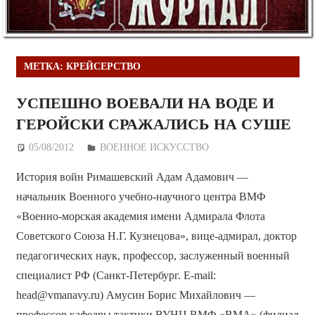
МЕТКА:
КРЕЙСЕРСТВО
УСПЕШНО ВОЕВАЛИ НА ВОДЕ И
ГЕРОЙСКИ СРАЖАЛИСЬ НА СУШЕ
05/08/2012
Дежурный по Редакции
ВОЕННОЕ ИСКУССТВО
История войн Римашевский Адам Адамович —
начальник Военного учебно-научного центра ВМФ
«Военно-морская академия имени Адмирала Флота
Советского Союза Н.Г. Кузнецова», вице-адмирал, доктор
педагогических наук, профессор, заслуженный военный
специалист РФ (Санкт-Петербург. E-mail:
head@vmanavy.ru) Амусин Борис Михайлович —
профессор кафедры тактики ВУНЦ ВМФ «ВМА» (филиал