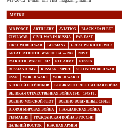
941-26-12. E-mail: Mil_Hist_magazin@mail.ru
МЕТКИ
AIR FORCE
ARTILLERY
AVIATION
BLACK SEA FLEET
CIVIL WAR
CIVIL WAR IN RUSSIA
FAR EAST
FIRST WORLD WAR
GERMANY
GREAT PATRIOTIC WAR
GREAT PATRIOTIC WAR OF 1941—1945
NAVY
PATRIOTIC WAR OF 1812
RED ARMY
RUSSIA
RUSSIAN ARMY
RUSSIAN EMPIRE
SECOND WORLD WAR
USSR
WORLD WAR I
WORLD WAR II
АЛЕКСЕЙ ОЛЕЙНИКОВ
ВЕЛИКАЯ ОТЕЧЕСТВЕННАЯ ВОЙНА
ВЕЛИКАЯ ОТЕЧЕСТВЕННАЯ ВОЙНА 1941—1945 ГГ.
ВОЕННО-МОРСКОЙ ФЛОТ
ВОЕННО-ВОЗДУШНЫЕ СИЛЫ
ВТОРАЯ МИРОВАЯ ВОЙНА
ГРАЖДАНСКАЯ ВОЙНА
ГЕРМАНИЯ
ГРАЖДАНСКАЯ ВОЙНА В РОССИИ
ДАЛЬНИЙ ВОСТОК
КРАСНАЯ АРМИЯ