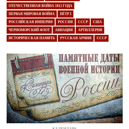
ОТЕЧЕСТВЕННАЯ ВОЙНА 1812 ГОДА
ПЕРВАЯ МИРОВАЯ ВОЙНА
ПЁТР I
РОССИЙСКАЯ ИМПЕРИЯ
РОССИЯ
СССР
США
ЧЕРНОМОРСКИЙ ФЛОТ
АВИАЦИЯ
АРТИЛЛЕРИЯ
ИСТОРИЧЕСКАЯ ПАМЯТЬ
РУССКАЯ АРМИЯ
СССР
КАЛЕНДАРЬ