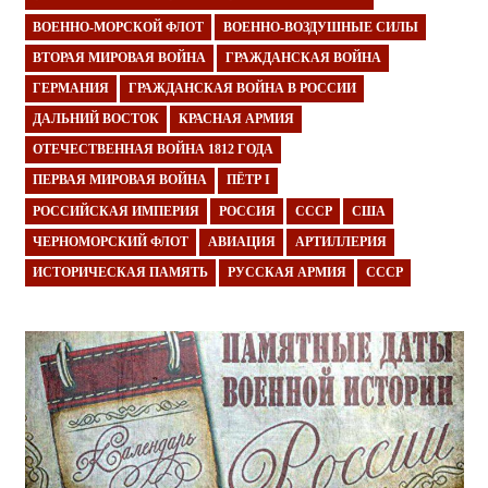
ВОЕННО-МОРСКОЙ ФЛОТ
ВОЕННО-ВОЗДУШНЫЕ СИЛЫ
ВТОРАЯ МИРОВАЯ ВОЙНА
ГРАЖДАНСКАЯ ВОЙНА
ГЕРМАНИЯ
ГРАЖДАНСКАЯ ВОЙНА В РОССИИ
ДАЛЬНИЙ ВОСТОК
КРАСНАЯ АРМИЯ
ОТЕЧЕСТВЕННАЯ ВОЙНА 1812 ГОДА
ПЕРВАЯ МИРОВАЯ ВОЙНА
ПЁТР I
РОССИЙСКАЯ ИМПЕРИЯ
РОССИЯ
СССР
США
ЧЕРНОМОРСКИЙ ФЛОТ
АВИАЦИЯ
АРТИЛЛЕРИЯ
ИСТОРИЧЕСКАЯ ПАМЯТЬ
РУССКАЯ АРМИЯ
СССР