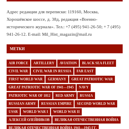
Адрес редакции для переписки: 119160, Москва,
Хорошёвское шоссе, д. 38д, редакция «Военно-
исторического журнала». Тел.: +7 (495) 941-26-50; + 7 (495)
941-26-12. E-mail: Mil_Hist_magazin@mail.ru
МЕТКИ
AIR FORCE
ARTILLERY
AVIATION
BLACK SEA FLEET
CIVIL WAR
CIVIL WAR IN RUSSIA
FAR EAST
FIRST WORLD WAR
GERMANY
GREAT PATRIOTIC WAR
GREAT PATRIOTIC WAR OF 1941—1945
NAVY
PATRIOTIC WAR OF 1812
RED ARMY
RUSSIA
RUSSIAN ARMY
RUSSIAN EMPIRE
SECOND WORLD WAR
USSR
WORLD WAR I
WORLD WAR II
АЛЕКСЕЙ ОЛЕЙНИКОВ
ВЕЛИКАЯ ОТЕЧЕСТВЕННАЯ ВОЙНА
ВЕЛИКАЯ ОТЕЧЕСТВЕННАЯ ВОЙНА 1941—1945 ГГ.