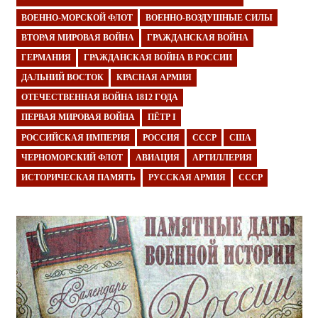
ВОЕННО-МОРСКОЙ ФЛОТ
ВОЕННО-ВОЗДУШНЫЕ СИЛЫ
ВТОРАЯ МИРОВАЯ ВОЙНА
ГРАЖДАНСКАЯ ВОЙНА
ГЕРМАНИЯ
ГРАЖДАНСКАЯ ВОЙНА В РОССИИ
ДАЛЬНИЙ ВОСТОК
КРАСНАЯ АРМИЯ
ОТЕЧЕСТВЕННАЯ ВОЙНА 1812 ГОДА
ПЕРВАЯ МИРОВАЯ ВОЙНА
ПЁТР I
РОССИЙСКАЯ ИМПЕРИЯ
РОССИЯ
СССР
США
ЧЕРНОМОРСКИЙ ФЛОТ
АВИАЦИЯ
АРТИЛЛЕРИЯ
ИСТОРИЧЕСКАЯ ПАМЯТЬ
РУССКАЯ АРМИЯ
СССР