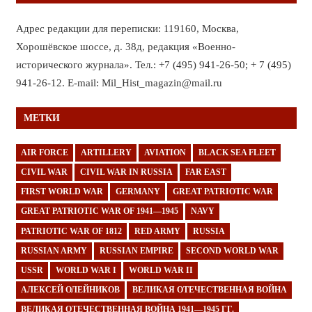
Адрес редакции для переписки: 119160, Москва,
Хорошёвское шоссе, д. 38д, редакция «Военно-
исторического журнала». Тел.: +7 (495) 941-26-50; + 7 (495)
941-26-12. E-mail: Mil_Hist_magazin@mail.ru
МЕТКИ
AIR FORCE
ARTILLERY
AVIATION
BLACK SEA FLEET
CIVIL WAR
CIVIL WAR IN RUSSIA
FAR EAST
FIRST WORLD WAR
GERMANY
GREAT PATRIOTIC WAR
GREAT PATRIOTIC WAR OF 1941—1945
NAVY
PATRIOTIC WAR OF 1812
RED ARMY
RUSSIA
RUSSIAN ARMY
RUSSIAN EMPIRE
SECOND WORLD WAR
USSR
WORLD WAR I
WORLD WAR II
АЛЕКСЕЙ ОЛЕЙНИКОВ
ВЕЛИКАЯ ОТЕЧЕСТВЕННАЯ ВОЙНА
ВЕЛИКАЯ ОТЕЧЕСТВЕННАЯ ВОЙНА 1941—1945 ГГ.