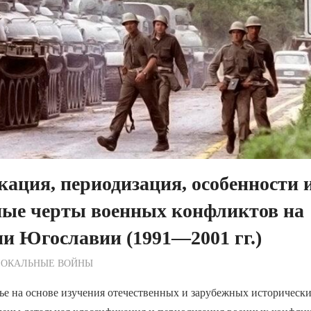
ация, периодизация, особенности 
ные черты военных конфликтов на
и Югославии (1991—2001 гг.)
ежурный по Редакции
ЛОКАЛЬНЫЕ ВОЙНЫ
ье на основе изучения отечественных и зарубежных историческ