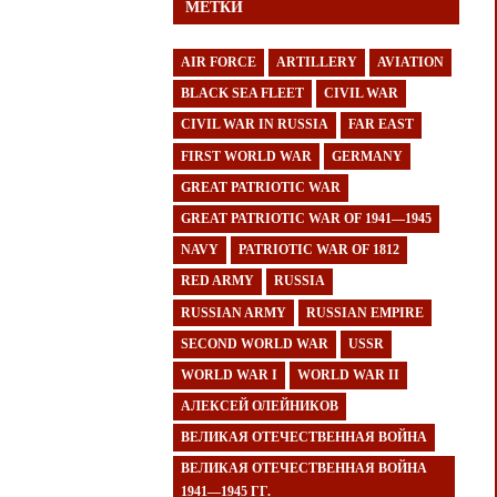
МЕТКИ
AIR FORCE
ARTILLERY
AVIATION
BLACK SEA FLEET
CIVIL WAR
CIVIL WAR IN RUSSIA
FAR EAST
FIRST WORLD WAR
GERMANY
GREAT PATRIOTIC WAR
GREAT PATRIOTIC WAR OF 1941—1945
NAVY
PATRIOTIC WAR OF 1812
RED ARMY
RUSSIA
RUSSIAN ARMY
RUSSIAN EMPIRE
SECOND WORLD WAR
USSR
WORLD WAR I
WORLD WAR II
АЛЕКСЕЙ ОЛЕЙНИКОВ
ВЕЛИКАЯ ОТЕЧЕСТВЕННАЯ ВОЙНА
ВЕЛИКАЯ ОТЕЧЕСТВЕННАЯ ВОЙНА
1941—1945 ГГ.