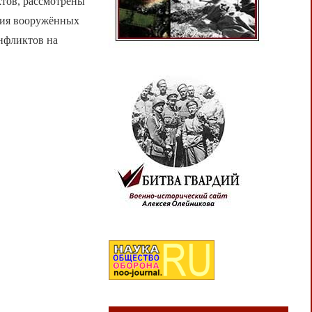
тов, рассмотрены
ния вооружённых
нфликтов на