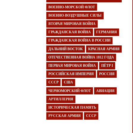
ВОЕННО-МОРСКОЙ ФЛОТ
ВОЕННО-ВОЗДУШНЫЕ СИЛЫ
ВТОРАЯ МИРОВАЯ ВОЙНА
ГРАЖДАНСКАЯ ВОЙНА
ГЕРМАНИЯ
ГРАЖДАНСКАЯ ВОЙНА В РОССИИ
ДАЛЬНИЙ ВОСТОК
КРАСНАЯ АРМИЯ
ОТЕЧЕСТВЕННАЯ ВОЙНА 1812 ГОДА
ПЕРВАЯ МИРОВАЯ ВОЙНА
ПЁТР I
РОССИЙСКАЯ ИМПЕРИЯ
РОССИЯ
СССР
США
ЧЕРНОМОРСКИЙ ФЛОТ
АВИАЦИЯ
АРТИЛЛЕРИЯ
ИСТОРИЧЕСКАЯ ПАМЯТЬ
РУССКАЯ АРМИЯ
СССР