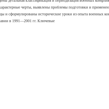
дены детальная классификация и периодизация военных конфлик
 характерные черты, выявлены проблемы подготовки и примене
оды и сформулированы исторические уроки из опыта военных ко
авии в 1991—2001 гг. Ключевые