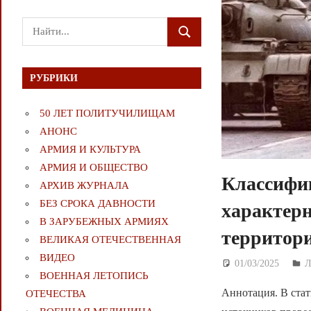
Поиск
ПОИСК
для:
РУБРИКИ
50 ЛЕТ ПОЛИТУЧИЛИЩАМ
АНОНС
АРМИЯ И КУЛЬТУРА
АРМИЯ И ОБЩЕСТВО
Классифик
АРХИВ ЖУРНАЛА
БЕЗ СРОКА ДАВНОСТИ
характер
В ЗАРУБЕЖНЫХ АРМИЯХ
территори
ВЕЛИКАЯ ОТЕЧЕСТВЕННАЯ
ВИДЕО
01/03/2025
Д
ВОЕННАЯ ЛЕТОПИСЬ
Аннотация. В стат
ОТЕЧЕСТВА