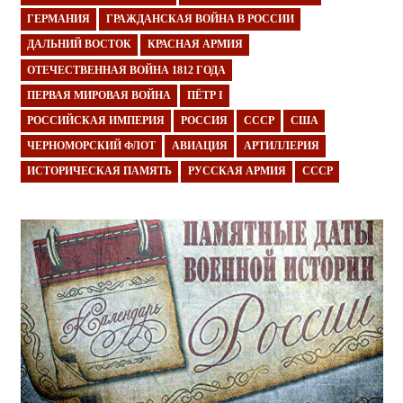
ГЕРМАНИЯ
ГРАЖДАНСКАЯ ВОЙНА В РОССИИ
ДАЛЬНИЙ ВОСТОК
КРАСНАЯ АРМИЯ
ОТЕЧЕСТВЕННАЯ ВОЙНА 1812 ГОДА
ПЕРВАЯ МИРОВАЯ ВОЙНА
ПЁТР I
РОССИЙСКАЯ ИМПЕРИЯ
РОССИЯ
СССР
США
ЧЕРНОМОРСКИЙ ФЛОТ
АВИАЦИЯ
АРТИЛЛЕРИЯ
ИСТОРИЧЕСКАЯ ПАМЯТЬ
РУССКАЯ АРМИЯ
СССР