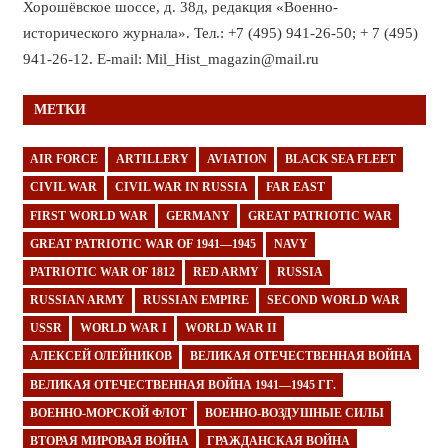
Хорошёвское шоссе, д. 38д, редакция «Военно-
исторического журнала». Тел.: +7 (495) 941-26-50; + 7 (495)
941-26-12. E-mail: Mil_Hist_magazin@mail.ru
МЕТКИ
AIR FORCE
ARTILLERY
AVIATION
BLACK SEA FLEET
CIVIL WAR
CIVIL WAR IN RUSSIA
FAR EAST
FIRST WORLD WAR
GERMANY
GREAT PATRIOTIC WAR
GREAT PATRIOTIC WAR OF 1941—1945
NAVY
PATRIOTIC WAR OF 1812
RED ARMY
RUSSIA
RUSSIAN ARMY
RUSSIAN EMPIRE
SECOND WORLD WAR
USSR
WORLD WAR I
WORLD WAR II
АЛЕКСЕЙ ОЛЕЙНИКОВ
ВЕЛИКАЯ ОТЕЧЕСТВЕННАЯ ВОЙНА
ВЕЛИКАЯ ОТЕЧЕСТВЕННАЯ ВОЙНА 1941—1945 ГГ.
ВОЕННО-МОРСКОЙ ФЛОТ
ВОЕННО-ВОЗДУШНЫЕ СИЛЫ
ВТОРАЯ МИРОВАЯ ВОЙНА
ГРАЖДАНСКАЯ ВОЙНА