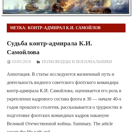
МЕТКА:
КОНТР-АДМИРАЛ К.И. САМОЙЛОВ
Судьба контр-адмирала К.И.
Самойлова
03/05/2018
Дежурный по Редакции
ПОЛКОВОДЦЫ И ВОЕНАЧАЛЬНИКИ
Аннотация. В статье исследуются жизненный путь и
деятельность видного советского флотского командира
контр-адмирала К.И. Самойлова, оценивается его роль в
укреплении кадрового состава флота в 30 — начале 40-х
годов прошлого столетия, рассказывается о трудностях в
подготовке флотских командных кадров накануне
Великой Отечественной войны. Summary. The article
covers the life path and