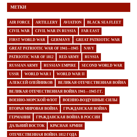
МЕТКИ
AIR FORCE
ARTILLERY
AVIATION
BLACK SEA FLEET
CIVIL WAR
CIVIL WAR IN RUSSIA
FAR EAST
FIRST WORLD WAR
GERMANY
GREAT PATRIOTIC WAR
GREAT PATRIOTIC WAR OF 1941—1945
NAVY
PATRIOTIC WAR OF 1812
RED ARMY
RUSSIA
RUSSIAN ARMY
RUSSIAN EMPIRE
SECOND WORLD WAR
USSR
WORLD WAR I
WORLD WAR II
АЛЕКСЕЙ ОЛЕЙНИКОВ
ВЕЛИКАЯ ОТЕЧЕСТВЕННАЯ ВОЙНА
ВЕЛИКАЯ ОТЕЧЕСТВЕННАЯ ВОЙНА 1941—1945 ГГ.
ВОЕННО-МОРСКОЙ ФЛОТ
ВОЕННО-ВОЗДУШНЫЕ СИЛЫ
ВТОРАЯ МИРОВАЯ ВОЙНА
ГРАЖДАНСКАЯ ВОЙНА
ГЕРМАНИЯ
ГРАЖДАНСКАЯ ВОЙНА В РОССИИ
ДАЛЬНИЙ ВОСТОК
КРАСНАЯ АРМИЯ
ОТЕЧЕСТВЕННАЯ ВОЙНА 1812 ГОДА