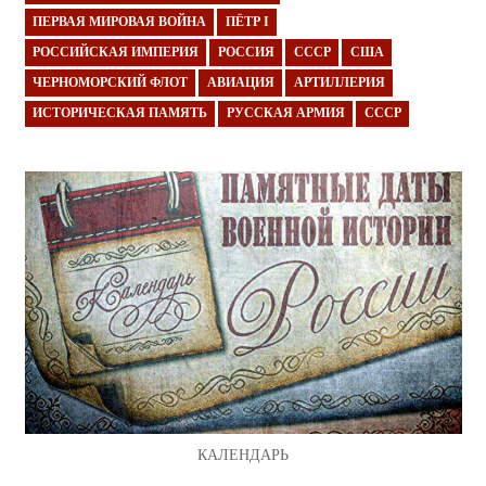
ПЕРВАЯ МИРОВАЯ ВОЙНА
ПЁТР I
РОССИЙСКАЯ ИМПЕРИЯ
РОССИЯ
СССР
США
ЧЕРНОМОРСКИЙ ФЛОТ
АВИАЦИЯ
АРТИЛЛЕРИЯ
ИСТОРИЧЕСКАЯ ПАМЯТЬ
РУССКАЯ АРМИЯ
СССР
КАЛЕНДАРЬ