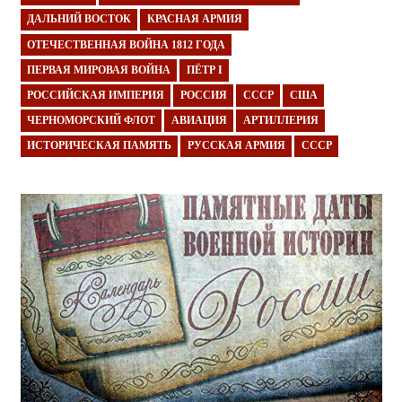
ДАЛЬНИЙ ВОСТОК
КРАСНАЯ АРМИЯ
ОТЕЧЕСТВЕННАЯ ВОЙНА 1812 ГОДА
ПЕРВАЯ МИРОВАЯ ВОЙНА
ПЁТР I
РОССИЙСКАЯ ИМПЕРИЯ
РОССИЯ
СССР
США
ЧЕРНОМОРСКИЙ ФЛОТ
АВИАЦИЯ
АРТИЛЛЕРИЯ
ИСТОРИЧЕСКАЯ ПАМЯТЬ
РУССКАЯ АРМИЯ
СССР