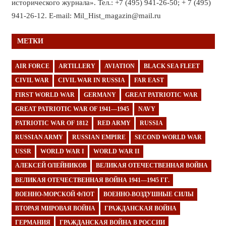
исторического журнала». Тел.: +7 (495) 941-26-50; + 7 (495)
941-26-12. E-mail: Mil_Hist_magazin@mail.ru
МЕТКИ
AIR FORCE
ARTILLERY
AVIATION
BLACK SEA FLEET
CIVIL WAR
CIVIL WAR IN RUSSIA
FAR EAST
FIRST WORLD WAR
GERMANY
GREAT PATRIOTIC WAR
GREAT PATRIOTIC WAR OF 1941—1945
NAVY
PATRIOTIC WAR OF 1812
RED ARMY
RUSSIA
RUSSIAN ARMY
RUSSIAN EMPIRE
SECOND WORLD WAR
USSR
WORLD WAR I
WORLD WAR II
АЛЕКСЕЙ ОЛЕЙНИКОВ
ВЕЛИКАЯ ОТЕЧЕСТВЕННАЯ ВОЙНА
ВЕЛИКАЯ ОТЕЧЕСТВЕННАЯ ВОЙНА 1941—1945 ГГ.
ВОЕННО-МОРСКОЙ ФЛОТ
ВОЕННО-ВОЗДУШНЫЕ СИЛЫ
ВТОРАЯ МИРОВАЯ ВОЙНА
ГРАЖДАНСКАЯ ВОЙНА
ГЕРМАНИЯ
ГРАЖДАНСКАЯ ВОЙНА В РОССИИ