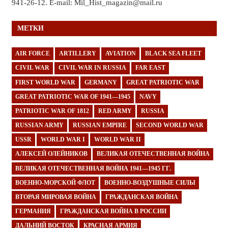
941-26-12. E-mail: Mil_Hist_magazin@mail.ru
МЕТКИ
AIR FORCE
ARTILLERY
AVIATION
BLACK SEA FLEET
CIVIL WAR
CIVIL WAR IN RUSSIA
FAR EAST
FIRST WORLD WAR
GERMANY
GREAT PATRIOTIC WAR
GREAT PATRIOTIC WAR OF 1941—1945
NAVY
PATRIOTIC WAR OF 1812
RED ARMY
RUSSIA
RUSSIAN ARMY
RUSSIAN EMPIRE
SECOND WORLD WAR
USSR
WORLD WAR I
WORLD WAR II
АЛЕКСЕЙ ОЛЕЙНИКОВ
ВЕЛИКАЯ ОТЕЧЕСТВЕННАЯ ВОЙНА
ВЕЛИКАЯ ОТЕЧЕСТВЕННАЯ ВОЙНА 1941—1945 ГГ.
ВОЕННО-МОРСКОЙ ФЛОТ
ВОЕННО-ВОЗДУШНЫЕ СИЛЫ
ВТОРАЯ МИРОВАЯ ВОЙНА
ГРАЖДАНСКАЯ ВОЙНА
ГЕРМАНИЯ
ГРАЖДАНСКАЯ ВОЙНА В РОССИИ
ДАЛЬНИЙ ВОСТОК
КРАСНАЯ АРМИЯ