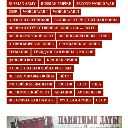
RUSSIAN ARMY
RUSSIAN EMPIRE
SECOND WORLD WAR
USSR
WORLD WAR I
WORLD WAR II
АЛЕКСЕЙ ОЛЕЙНИКОВ
ВЕЛИКАЯ ОТЕЧЕСТВЕННАЯ ВОЙНА
ВЕЛИКАЯ ОТЕЧЕСТВЕННАЯ ВОЙНА 1941—1945 ГГ.
ВОЕННО-МОРСКОЙ ФЛОТ
ВОЕННО-ВОЗДУШНЫЕ СИЛЫ
ВТОРАЯ МИРОВАЯ ВОЙНА
ГРАЖДАНСКАЯ ВОЙНА
ГЕРМАНИЯ
ГРАЖДАНСКАЯ ВОЙНА В РОССИИ
ДАЛЬНИЙ ВОСТОК
КРАСНАЯ АРМИЯ
ОТЕЧЕСТВЕННАЯ ВОЙНА 1812 ГОДА
ПЕРВАЯ МИРОВАЯ ВОЙНА
ПЁТР I
РОССИЙСКАЯ ИМПЕРИЯ
РОССИЯ
СССР
США
ЧЕРНОМОРСКИЙ ФЛОТ
АВИАЦИЯ
АРТИЛЛЕРИЯ
ИСТОРИЧЕСКАЯ ПАМЯТЬ
РУССКАЯ АРМИЯ
СССР