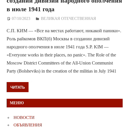
создании дивизий народного ополчения
в июле 1941 года
07/10/2023
Дежурный по Редакции
ВЕЛИКАЯ ОТЕЧЕСТВЕННАЯ
С.П. КИМ — «Все на местах работают, никакой паники».
Роль райкомов ВКП(б) Москвы в создании дивизий
народного ополчения в июле 1941 года S.P. KIM —
«Everyone works in their places, no panic». The Role of the
Moscow District Committees of the All-Union Communist
Party (Bolsheviks) in the creation of the militias in July 1941
ЧИТАТЬ
МЕНЮ
НОВОСТИ
ОБЪЯВЛЕНИЯ