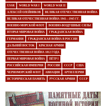
USSR
WORLD WAR I
WORLD WAR II
АЛЕКСЕЙ ОЛЕЙНИКОВ
ВЕЛИКАЯ ОТЕЧЕСТВЕННАЯ ВОЙНА
ВЕЛИКАЯ ОТЕЧЕСТВЕННАЯ ВОЙНА 1941—1945 ГГ.
ВОЕННО-МОРСКОЙ ФЛОТ
ВОЕННО-ВОЗДУШНЫЕ СИЛЫ
ВТОРАЯ МИРОВАЯ ВОЙНА
ГРАЖДАНСКАЯ ВОЙНА
ГЕРМАНИЯ
ГРАЖДАНСКАЯ ВОЙНА В РОССИИ
ДАЛЬНИЙ ВОСТОК
КРАСНАЯ АРМИЯ
ОТЕЧЕСТВЕННАЯ ВОЙНА 1812 ГОДА
ПЕРВАЯ МИРОВАЯ ВОЙНА
ПЁТР I
РОССИЙСКАЯ ИМПЕРИЯ
РОССИЯ
СССР
США
ЧЕРНОМОРСКИЙ ФЛОТ
АВИАЦИЯ
АРТИЛЛЕРИЯ
ИСТОРИЧЕСКАЯ ПАМЯТЬ
РУССКАЯ АРМИЯ
СССР