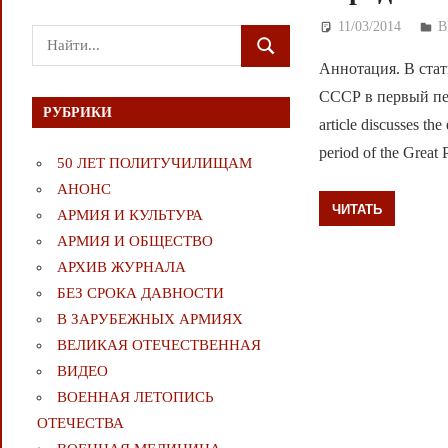
11/03/2014
Д
В
Поиск
ПОИСК
для:
Аннотация. В ста
СССР в первый пер
РУБРИКИ
article discusses the
period of the Great 
50 ЛЕТ ПОЛИТУЧИЛИЩАМ
АНОНС
ЧИТАТЬ
АРМИЯ И КУЛЬТУРА
АРМИЯ И ОБЩЕСТВО
АРХИВ ЖУРНАЛА
БЕЗ СРОКА ДАВНОСТИ
В ЗАРУБЕЖНЫХ АРМИЯХ
ВЕЛИКАЯ ОТЕЧЕСТВЕННАЯ
ВИДЕО
ВОЕННАЯ ЛЕТОПИСЬ
ОТЕЧЕСТВА