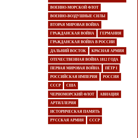
ВОЕННО-МОРСКОЙ ФЛОТ
ВОЕННО-ВОЗДУШНЫЕ СИЛЫ
ВТОРАЯ МИРОВАЯ ВОЙНА
ГРАЖДАНСКАЯ ВОЙНА
ГЕРМАНИЯ
ГРАЖДАНСКАЯ ВОЙНА В РОССИИ
ДАЛЬНИЙ ВОСТОК
КРАСНАЯ АРМИЯ
ОТЕЧЕСТВЕННАЯ ВОЙНА 1812 ГОДА
ПЕРВАЯ МИРОВАЯ ВОЙНА
ПЁТР I
РОССИЙСКАЯ ИМПЕРИЯ
РОССИЯ
СССР
США
ЧЕРНОМОРСКИЙ ФЛОТ
АВИАЦИЯ
АРТИЛЛЕРИЯ
ИСТОРИЧЕСКАЯ ПАМЯТЬ
РУССКАЯ АРМИЯ
СССР