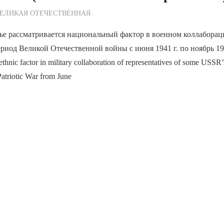
ежурный по Редакции
ЕЛИКАЯ ОТЕЧЕСТВЕННАЯ
тье рассматривается национальный фактор в военном коллабора
иод Великой Отечественной войны с июня 1941 г. по ноябрь 194
 ethnic factor in military collaboration of representatives of some USSR’s
Patriotic War from June