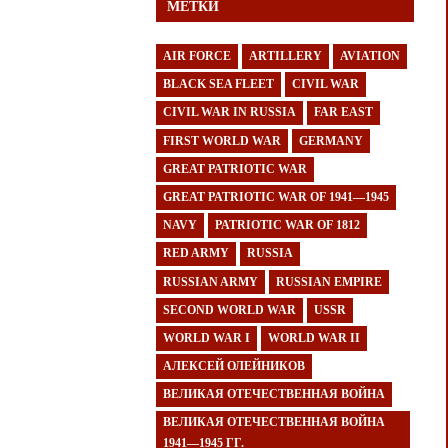
МЕТКИ
AIR FORCE
ARTILLERY
AVIATION
BLACK SEA FLEET
CIVIL WAR
CIVIL WAR IN RUSSIA
FAR EAST
FIRST WORLD WAR
GERMANY
GREAT PATRIOTIC WAR
GREAT PATRIOTIC WAR OF 1941—1945
NAVY
PATRIOTIC WAR OF 1812
RED ARMY
RUSSIA
RUSSIAN ARMY
RUSSIAN EMPIRE
SECOND WORLD WAR
USSR
WORLD WAR I
WORLD WAR II
АЛЕКСЕЙ ОЛЕЙНИКОВ
ВЕЛИКАЯ ОТЕЧЕСТВЕННАЯ ВОЙНА
ВЕЛИКАЯ ОТЕЧЕСТВЕННАЯ ВОЙНА
1941—1945 ГГ.