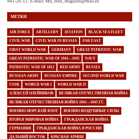
941-26-12. E-mail: Mil_Hist_magazin@mail.ru
МЕТКИ
AIR FORCE
ARTILLERY
AVIATION
BLACK SEA FLEET
CIVIL WAR
CIVIL WAR IN RUSSIA
FAR EAST
FIRST WORLD WAR
GERMANY
GREAT PATRIOTIC WAR
GREAT PATRIOTIC WAR OF 1941—1945
NAVY
PATRIOTIC WAR OF 1812
RED ARMY
RUSSIA
RUSSIAN ARMY
RUSSIAN EMPIRE
SECOND WORLD WAR
USSR
WORLD WAR I
WORLD WAR II
АЛЕКСЕЙ ОЛЕЙНИКОВ
ВЕЛИКАЯ ОТЕЧЕСТВЕННАЯ ВОЙНА
ВЕЛИКАЯ ОТЕЧЕСТВЕННАЯ ВОЙНА 1941—1945 ГГ.
ВОЕННО-МОРСКОЙ ФЛОТ
ВОЕННО-ВОЗДУШНЫЕ СИЛЫ
ВТОРАЯ МИРОВАЯ ВОЙНА
ГРАЖДАНСКАЯ ВОЙНА
ГЕРМАНИЯ
ГРАЖДАНСКАЯ ВОЙНА В РОССИИ
ДАЛЬНИЙ ВОСТОК
КРАСНАЯ АРМИЯ