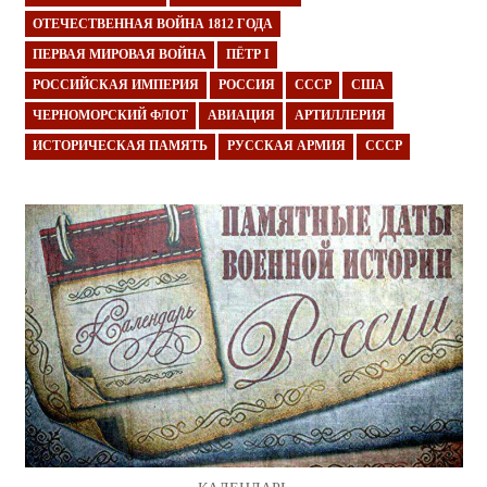
ОТЕЧЕСТВЕННАЯ ВОЙНА 1812 ГОДА
ПЕРВАЯ МИРОВАЯ ВОЙНА
ПЁТР I
РОССИЙСКАЯ ИМПЕРИЯ
РОССИЯ
СССР
США
ЧЕРНОМОРСКИЙ ФЛОТ
АВИАЦИЯ
АРТИЛЛЕРИЯ
ИСТОРИЧЕСКАЯ ПАМЯТЬ
РУССКАЯ АРМИЯ
СССР