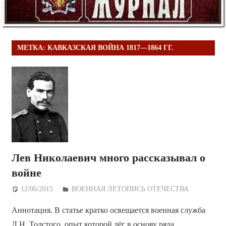
МЕТКА:
КАВКАЗСКАЯ ВОЙНА 1817—1864 ГГ.
Лев Николаевич много рассказывал о
войне
12/06/2015
Дежурный по Редакции
ВОЕННАЯ ЛЕТОПИСЬ ОТЕЧЕСТВА
Аннотация. В статье кратко освещается военная служба
Л.Н. Толстого, опыт которой лёг в основу ряда