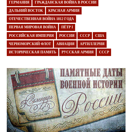
ГЕРМАНИЯ
ГРАЖДАНСКАЯ ВОЙНА В РОССИИ
ДАЛЬНИЙ ВОСТОК
КРАСНАЯ АРМИЯ
ОТЕЧЕСТВЕННАЯ ВОЙНА 1812 ГОДА
ПЕРВАЯ МИРОВАЯ ВОЙНА
ПЁТР I
РОССИЙСКАЯ ИМПЕРИЯ
РОССИЯ
СССР
США
ЧЕРНОМОРСКИЙ ФЛОТ
АВИАЦИЯ
АРТИЛЛЕРИЯ
ИСТОРИЧЕСКАЯ ПАМЯТЬ
РУССКАЯ АРМИЯ
СССР