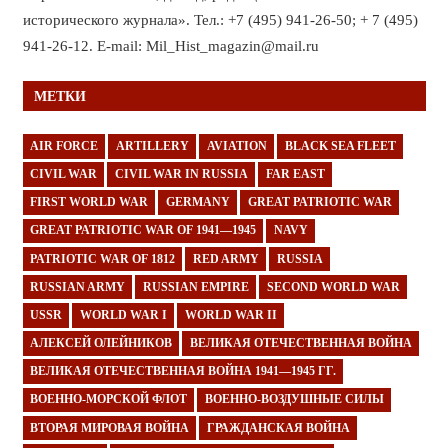
исторического журнала». Тел.: +7 (495) 941-26-50; + 7 (495)
941-26-12. E-mail: Mil_Hist_magazin@mail.ru
МЕТКИ
AIR FORCE
ARTILLERY
AVIATION
BLACK SEA FLEET
CIVIL WAR
CIVIL WAR IN RUSSIA
FAR EAST
FIRST WORLD WAR
GERMANY
GREAT PATRIOTIC WAR
GREAT PATRIOTIC WAR OF 1941—1945
NAVY
PATRIOTIC WAR OF 1812
RED ARMY
RUSSIA
RUSSIAN ARMY
RUSSIAN EMPIRE
SECOND WORLD WAR
USSR
WORLD WAR I
WORLD WAR II
АЛЕКСЕЙ ОЛЕЙНИКОВ
ВЕЛИКАЯ ОТЕЧЕСТВЕННАЯ ВОЙНА
ВЕЛИКАЯ ОТЕЧЕСТВЕННАЯ ВОЙНА 1941—1945 ГГ.
ВОЕННО-МОРСКОЙ ФЛОТ
ВОЕННО-ВОЗДУШНЫЕ СИЛЫ
ВТОРАЯ МИРОВАЯ ВОЙНА
ГРАЖДАНСКАЯ ВОЙНА