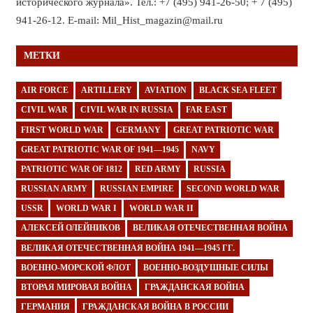
исторического журнала». Тел.: +7 (495) 941-26-50; + 7 (495)
941-26-12. E-mail: Mil_Hist_magazin@mail.ru
МЕТКИ
AIR FORCE
ARTILLERY
AVIATION
BLACK SEA FLEET
CIVIL WAR
CIVIL WAR IN RUSSIA
FAR EAST
FIRST WORLD WAR
GERMANY
GREAT PATRIOTIC WAR
GREAT PATRIOTIC WAR OF 1941—1945
NAVY
PATRIOTIC WAR OF 1812
RED ARMY
RUSSIA
RUSSIAN ARMY
RUSSIAN EMPIRE
SECOND WORLD WAR
USSR
WORLD WAR I
WORLD WAR II
АЛЕКСЕЙ ОЛЕЙНИКОВ
ВЕЛИКАЯ ОТЕЧЕСТВЕННАЯ ВОЙНА
ВЕЛИКАЯ ОТЕЧЕСТВЕННАЯ ВОЙНА 1941—1945 ГГ.
ВОЕННО-МОРСКОЙ ФЛОТ
ВОЕННО-ВОЗДУШНЫЕ СИЛЫ
ВТОРАЯ МИРОВАЯ ВОЙНА
ГРАЖДАНСКАЯ ВОЙНА
ГЕРМАНИЯ
ГРАЖДАНСКАЯ ВОЙНА В РОССИИ