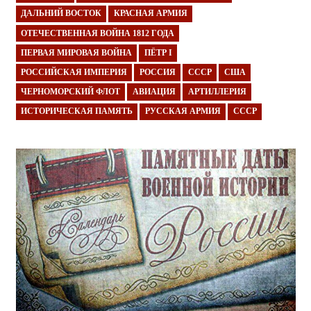
ДАЛЬНИЙ ВОСТОК
КРАСНАЯ АРМИЯ
ОТЕЧЕСТВЕННАЯ ВОЙНА 1812 ГОДА
ПЕРВАЯ МИРОВАЯ ВОЙНА
ПЁТР I
РОССИЙСКАЯ ИМПЕРИЯ
РОССИЯ
СССР
США
ЧЕРНОМОРСКИЙ ФЛОТ
АВИАЦИЯ
АРТИЛЛЕРИЯ
ИСТОРИЧЕСКАЯ ПАМЯТЬ
РУССКАЯ АРМИЯ
СССР