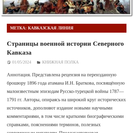
МЕТКА:
КАВКАЗСКАЯ ЛИНИЯ
Страницы военной истории Северного
Кавказа
01/05/2024
Дежурный по Редакции
КНИЖНАЯ ПОЛКА
Аннотация. Представлена рецензия на переизданную
брошюру 1896 года атамана И.Н. Браткова, посвящённую
малоизвестным эпизодам Русско-турецкой войны 1787—
1791 гг. Авторы, опираясь на широкий круг исторических
источников, дополняют издание новыми научными
комментариями, в том числе краткими биографическими
справками, пояснениями терминов, полезных
современным читателям. Предлагаетсяновая