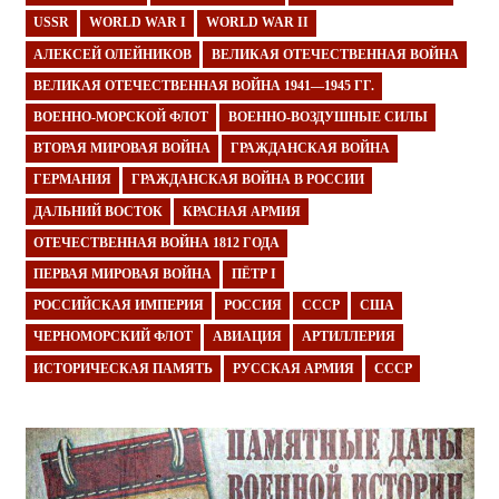
USSR
WORLD WAR I
WORLD WAR II
АЛЕКСЕЙ ОЛЕЙНИКОВ
ВЕЛИКАЯ ОТЕЧЕСТВЕННАЯ ВОЙНА
ВЕЛИКАЯ ОТЕЧЕСТВЕННАЯ ВОЙНА 1941—1945 ГГ.
ВОЕННО-МОРСКОЙ ФЛОТ
ВОЕННО-ВОЗДУШНЫЕ СИЛЫ
ВТОРАЯ МИРОВАЯ ВОЙНА
ГРАЖДАНСКАЯ ВОЙНА
ГЕРМАНИЯ
ГРАЖДАНСКАЯ ВОЙНА В РОССИИ
ДАЛЬНИЙ ВОСТОК
КРАСНАЯ АРМИЯ
ОТЕЧЕСТВЕННАЯ ВОЙНА 1812 ГОДА
ПЕРВАЯ МИРОВАЯ ВОЙНА
ПЁТР I
РОССИЙСКАЯ ИМПЕРИЯ
РОССИЯ
СССР
США
ЧЕРНОМОРСКИЙ ФЛОТ
АВИАЦИЯ
АРТИЛЛЕРИЯ
ИСТОРИЧЕСКАЯ ПАМЯТЬ
РУССКАЯ АРМИЯ
СССР