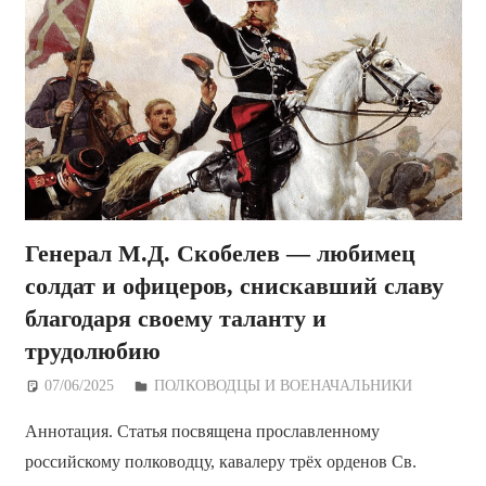
Генерал М.Д. Скобелев — любимец
солдат и офицеров, снискавший славу
благодаря своему таланту и
трудолюбию
07/06/2025
Дежурный по Редакции
ПОЛКОВОДЦЫ И ВОЕНАЧАЛЬНИКИ
Аннотация. Статья посвящена прославленному
российскому полководцу, кавалеру трёх орденов Св.