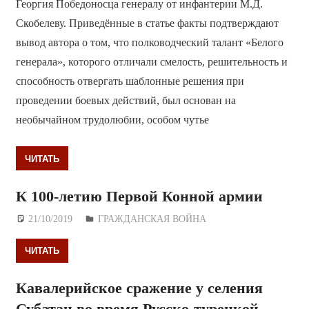
Георгия Победоносца генералу от инфантерии М.Д.
Скобелеву. Приведённые в статье факты подтверждают
вывод автора о том, что полководческий талант «Белого
генерала», которого отличали смелость, решительность и
способность отвергать шаблонные решения при
проведении боевых действий, был основан на
необычайном трудолюбии, особом чутье
ЧИТАТЬ
К 100-летию Первой Конной армии
21/10/2019
Дежурный по Редакции
ГРАЖДАНСКАЯ ВОЙНА
ЧИТАТЬ
Кавалерийское сражение у селения
Субатан во время Русско-турецкой