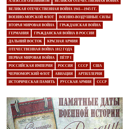
АЛЕКСЕЙ ОЛЕЙНИКОВ
ВЕЛИКАЯ ОТЕЧЕСТВЕННАЯ ВОЙНА
ВЕЛИКАЯ ОТЕЧЕСТВЕННАЯ ВОЙНА 1941—1945 ГГ.
ВОЕННО-МОРСКОЙ ФЛОТ
ВОЕННО-ВОЗДУШНЫЕ СИЛЫ
ВТОРАЯ МИРОВАЯ ВОЙНА
ГРАЖДАНСКАЯ ВОЙНА
ГЕРМАНИЯ
ГРАЖДАНСКАЯ ВОЙНА В РОССИИ
ДАЛЬНИЙ ВОСТОК
КРАСНАЯ АРМИЯ
ОТЕЧЕСТВЕННАЯ ВОЙНА 1812 ГОДА
ПЕРВАЯ МИРОВАЯ ВОЙНА
ПЁТР I
РОССИЙСКАЯ ИМПЕРИЯ
РОССИЯ
СССР
США
ЧЕРНОМОРСКИЙ ФЛОТ
АВИАЦИЯ
АРТИЛЛЕРИЯ
ИСТОРИЧЕСКАЯ ПАМЯТЬ
РУССКАЯ АРМИЯ
СССР