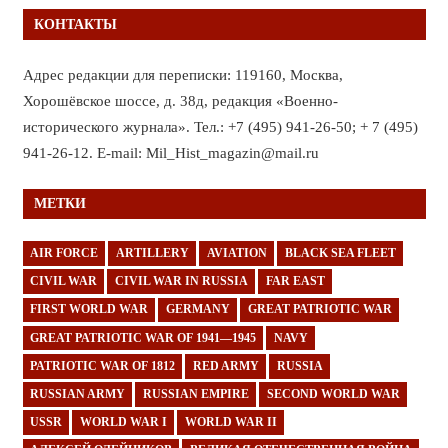
КОНТАКТЫ
Адрес редакции для переписки: 119160, Москва,
Хорошёвское шоссе, д. 38д, редакция «Военно-
исторического журнала». Тел.: +7 (495) 941-26-50; + 7 (495)
941-26-12. E-mail: Mil_Hist_magazin@mail.ru
МЕТКИ
AIR FORCE
ARTILLERY
AVIATION
BLACK SEA FLEET
CIVIL WAR
CIVIL WAR IN RUSSIA
FAR EAST
FIRST WORLD WAR
GERMANY
GREAT PATRIOTIC WAR
GREAT PATRIOTIC WAR OF 1941—1945
NAVY
PATRIOTIC WAR OF 1812
RED ARMY
RUSSIA
RUSSIAN ARMY
RUSSIAN EMPIRE
SECOND WORLD WAR
USSR
WORLD WAR I
WORLD WAR II