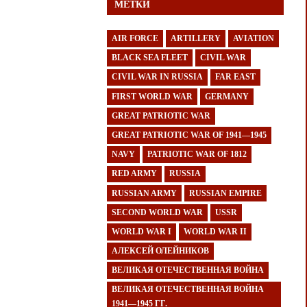
МЕТКИ
AIR FORCE
ARTILLERY
AVIATION
BLACK SEA FLEET
CIVIL WAR
CIVIL WAR IN RUSSIA
FAR EAST
FIRST WORLD WAR
GERMANY
GREAT PATRIOTIC WAR
GREAT PATRIOTIC WAR OF 1941—1945
NAVY
PATRIOTIC WAR OF 1812
RED ARMY
RUSSIA
RUSSIAN ARMY
RUSSIAN EMPIRE
SECOND WORLD WAR
USSR
WORLD WAR I
WORLD WAR II
АЛЕКСЕЙ ОЛЕЙНИКОВ
ВЕЛИКАЯ ОТЕЧЕСТВЕННАЯ ВОЙНА
ВЕЛИКАЯ ОТЕЧЕСТВЕННАЯ ВОЙНА
1941—1945 ГГ.