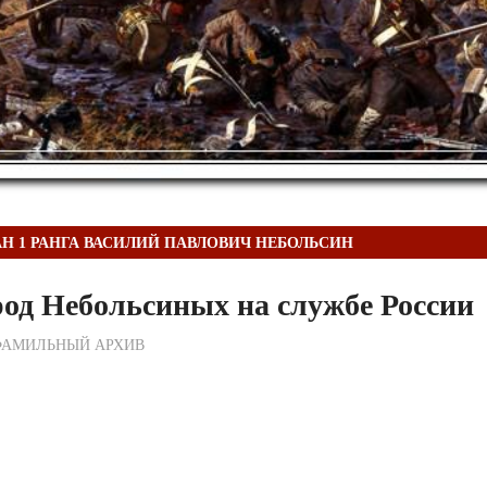
Н 1 РАНГА ВАСИЛИЙ ПАВЛОВИЧ НЕБОЛЬСИН
од Небольсиных на службе России
ежурный по Редакции
ФАМИЛЬНЫЙ АРХИВ