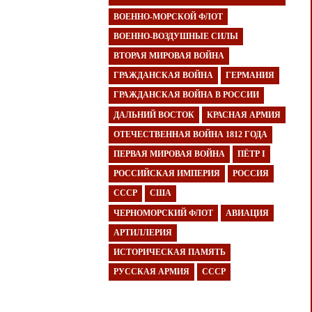
ВОЕННО-МОРСКОЙ ФЛОТ
ВОЕННО-ВОЗДУШНЫЕ СИЛЫ
ВТОРАЯ МИРОВАЯ ВОЙНА
ГРАЖДАНСКАЯ ВОЙНА
ГЕРМАНИЯ
ГРАЖДАНСКАЯ ВОЙНА В РОССИИ
ДАЛЬНИЙ ВОСТОК
КРАСНАЯ АРМИЯ
ОТЕЧЕСТВЕННАЯ ВОЙНА 1812 ГОДА
ПЕРВАЯ МИРОВАЯ ВОЙНА
ПЁТР I
РОССИЙСКАЯ ИМПЕРИЯ
РОССИЯ
СССР
США
ЧЕРНОМОРСКИЙ ФЛОТ
АВИАЦИЯ
АРТИЛЛЕРИЯ
ИСТОРИЧЕСКАЯ ПАМЯТЬ
РУССКАЯ АРМИЯ
СССР