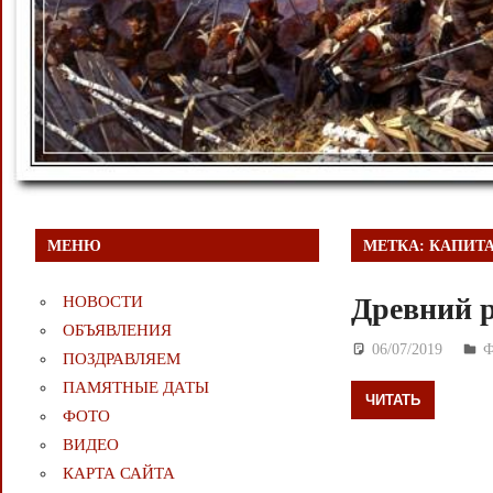
МЕНЮ
МЕТКА:
КАПИТА
Древний р
НОВОСТИ
ОБЪЯВЛЕНИЯ
06/07/2019
Д
ПОЗДРАВЛЯЕМ
ПАМЯТНЫЕ ДАТЫ
ЧИТАТЬ
ФОТО
ВИДЕО
КАРТА САЙТА