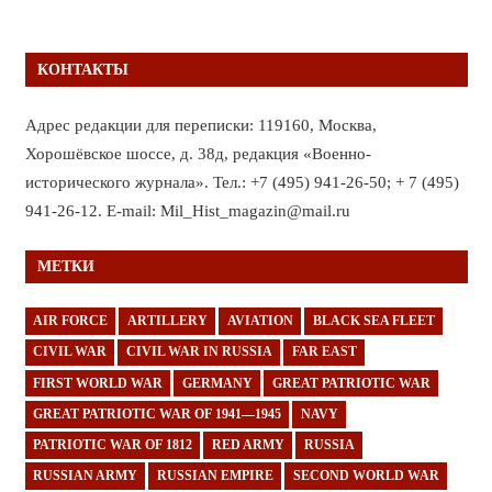
КОНТАКТЫ
Адрес редакции для переписки: 119160, Москва,
Хорошёвское шоссе, д. 38д, редакция «Военно-
исторического журнала». Тел.: +7 (495) 941-26-50; + 7 (495)
941-26-12. E-mail: Mil_Hist_magazin@mail.ru
МЕТКИ
AIR FORCE
ARTILLERY
AVIATION
BLACK SEA FLEET
CIVIL WAR
CIVIL WAR IN RUSSIA
FAR EAST
FIRST WORLD WAR
GERMANY
GREAT PATRIOTIC WAR
GREAT PATRIOTIC WAR OF 1941—1945
NAVY
PATRIOTIC WAR OF 1812
RED ARMY
RUSSIA
RUSSIAN ARMY
RUSSIAN EMPIRE
SECOND WORLD WAR