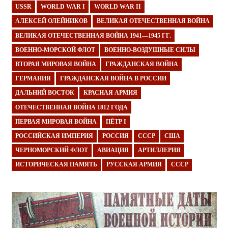
USSR
WORLD WAR I
WORLD WAR II
АЛЕКСЕЙ ОЛЕЙНИКОВ
ВЕЛИКАЯ ОТЕЧЕСТВЕННАЯ ВОЙНА
ВЕЛИКАЯ ОТЕЧЕСТВЕННАЯ ВОЙНА 1941—1945 ГГ.
ВОЕННО-МОРСКОЙ ФЛОТ
ВОЕННО-ВОЗДУШНЫЕ СИЛЫ
ВТОРАЯ МИРОВАЯ ВОЙНА
ГРАЖДАНСКАЯ ВОЙНА
ГЕРМАНИЯ
ГРАЖДАНСКАЯ ВОЙНА В РОССИИ
ДАЛЬНИЙ ВОСТОК
КРАСНАЯ АРМИЯ
ОТЕЧЕСТВЕННАЯ ВОЙНА 1812 ГОДА
ПЕРВАЯ МИРОВАЯ ВОЙНА
ПЁТР I
РОССИЙСКАЯ ИМПЕРИЯ
РОССИЯ
СССР
США
ЧЕРНОМОРСКИЙ ФЛОТ
АВИАЦИЯ
АРТИЛЛЕРИЯ
ИСТОРИЧЕСКАЯ ПАМЯТЬ
РУССКАЯ АРМИЯ
СССР