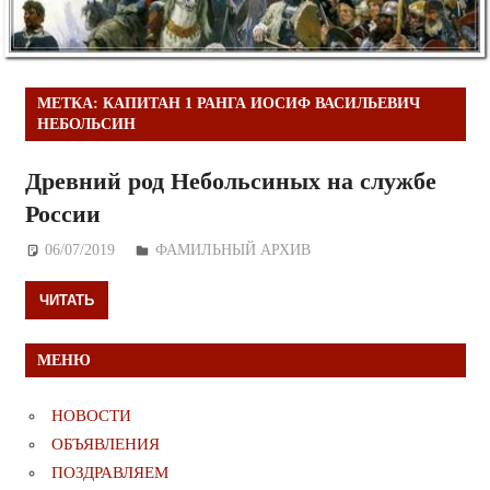
МЕТКА:
КАПИТАН 1 РАНГА ИОСИФ ВАСИЛЬЕВИЧ
НЕБОЛЬСИН
Древний род Небольсиных на службе
России
06/07/2019
Дежурный по Редакции
ФАМИЛЬНЫЙ АРХИВ
ЧИТАТЬ
МЕНЮ
НОВОСТИ
ОБЪЯВЛЕНИЯ
ПОЗДРАВЛЯЕМ