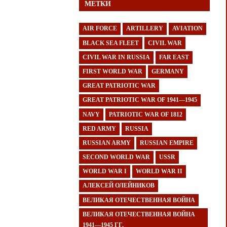
МЕТКИ
AIR FORCE
ARTILLERY
AVIATION
BLACK SEA FLEET
CIVIL WAR
CIVIL WAR IN RUSSIA
FAR EAST
FIRST WORLD WAR
GERMANY
GREAT PATRIOTIC WAR
GREAT PATRIOTIC WAR OF 1941—1945
NAVY
PATRIOTIC WAR OF 1812
RED ARMY
RUSSIA
RUSSIAN ARMY
RUSSIAN EMPIRE
SECOND WORLD WAR
USSR
WORLD WAR I
WORLD WAR II
АЛЕКСЕЙ ОЛЕЙНИКОВ
ВЕЛИКАЯ ОТЕЧЕСТВЕННАЯ ВОЙНА
ВЕЛИКАЯ ОТЕЧЕСТВЕННАЯ ВОЙНА
1941—1945 ГГ.