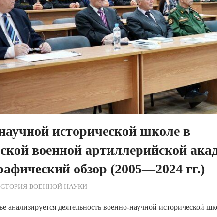
научной исторической школе в
ской военной артиллерийской ака
афический обзор (2005—2024 гг.)
ежурный по Редакции
СТОРИЯ ВОЕННОЙ НАУКИ
ье анализируется деятельность военно-научной исторической шк