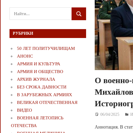
Поиск
ПОИСК
для:
РУБРИКИ
50 ЛЕТ ПОЛИТУЧИЛИЩАМ
АНОНС
АРМИЯ И КУЛЬТУРА
АРМИЯ И ОБЩЕСТВО
О военно-
АРХИВ ЖУРНАЛА
БЕЗ СРОКА ДАВНОСТИ
Михайлов
В ЗАРУБЕЖНЫХ АРМИЯХ
Историогр
ВЕЛИКАЯ ОТЕЧЕСТВЕННАЯ
ВИДЕО
06/04/2025
Д
И
ВОЕННАЯ ЛЕТОПИСЬ
ОТЕЧЕСТВА
Аннотация. В стат