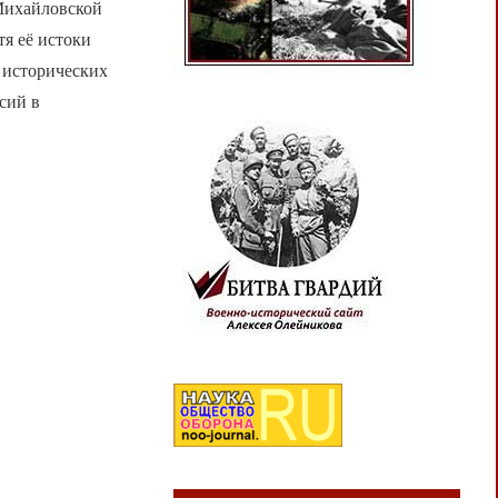
Михайловской
тя её истоки
а исторических
сий в