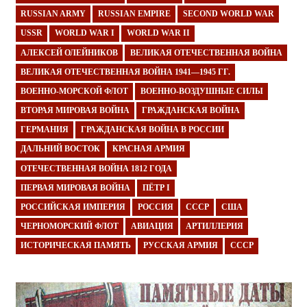
RUSSIAN ARMY
RUSSIAN EMPIRE
SECOND WORLD WAR
USSR
WORLD WAR I
WORLD WAR II
АЛЕКСЕЙ ОЛЕЙНИКОВ
ВЕЛИКАЯ ОТЕЧЕСТВЕННАЯ ВОЙНА
ВЕЛИКАЯ ОТЕЧЕСТВЕННАЯ ВОЙНА 1941—1945 ГГ.
ВОЕННО-МОРСКОЙ ФЛОТ
ВОЕННО-ВОЗДУШНЫЕ СИЛЫ
ВТОРАЯ МИРОВАЯ ВОЙНА
ГРАЖДАНСКАЯ ВОЙНА
ГЕРМАНИЯ
ГРАЖДАНСКАЯ ВОЙНА В РОССИИ
ДАЛЬНИЙ ВОСТОК
КРАСНАЯ АРМИЯ
ОТЕЧЕСТВЕННАЯ ВОЙНА 1812 ГОДА
ПЕРВАЯ МИРОВАЯ ВОЙНА
ПЁТР I
РОССИЙСКАЯ ИМПЕРИЯ
РОССИЯ
СССР
США
ЧЕРНОМОРСКИЙ ФЛОТ
АВИАЦИЯ
АРТИЛЛЕРИЯ
ИСТОРИЧЕСКАЯ ПАМЯТЬ
РУССКАЯ АРМИЯ
СССР