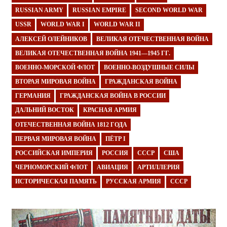
RUSSIAN ARMY
RUSSIAN EMPIRE
SECOND WORLD WAR
USSR
WORLD WAR I
WORLD WAR II
АЛЕКСЕЙ ОЛЕЙНИКОВ
ВЕЛИКАЯ ОТЕЧЕСТВЕННАЯ ВОЙНА
ВЕЛИКАЯ ОТЕЧЕСТВЕННАЯ ВОЙНА 1941—1945 ГГ.
ВОЕННО-МОРСКОЙ ФЛОТ
ВОЕННО-ВОЗДУШНЫЕ СИЛЫ
ВТОРАЯ МИРОВАЯ ВОЙНА
ГРАЖДАНСКАЯ ВОЙНА
ГЕРМАНИЯ
ГРАЖДАНСКАЯ ВОЙНА В РОССИИ
ДАЛЬНИЙ ВОСТОК
КРАСНАЯ АРМИЯ
ОТЕЧЕСТВЕННАЯ ВОЙНА 1812 ГОДА
ПЕРВАЯ МИРОВАЯ ВОЙНА
ПЁТР I
РОССИЙСКАЯ ИМПЕРИЯ
РОССИЯ
СССР
США
ЧЕРНОМОРСКИЙ ФЛОТ
АВИАЦИЯ
АРТИЛЛЕРИЯ
ИСТОРИЧЕСКАЯ ПАМЯТЬ
РУССКАЯ АРМИЯ
СССР