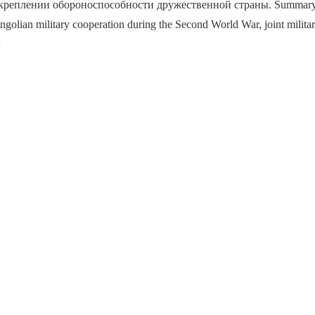
еплении обороноспособности дружественной страны. Summary. Th
golian military cooperation during the Second World War, joint milita
t