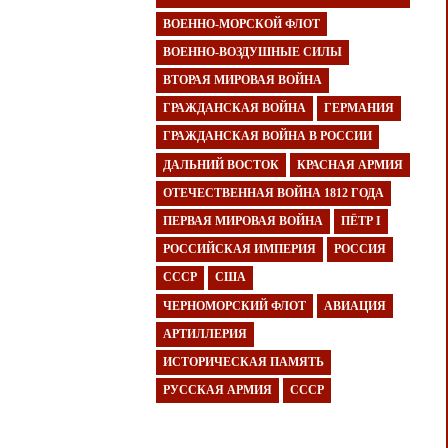
ВОЕННО-МОРСКОЙ ФЛОТ
ВОЕННО-ВОЗДУШНЫЕ СИЛЫ
ВТОРАЯ МИРОВАЯ ВОЙНА
ГРАЖДАНСКАЯ ВОЙНА
ГЕРМАНИЯ
ГРАЖДАНСКАЯ ВОЙНА В РОССИИ
ДАЛЬНИЙ ВОСТОК
КРАСНАЯ АРМИЯ
ОТЕЧЕСТВЕННАЯ ВОЙНА 1812 ГОДА
ПЕРВАЯ МИРОВАЯ ВОЙНА
ПЁТР I
РОССИЙСКАЯ ИМПЕРИЯ
РОССИЯ
СССР
США
ЧЕРНОМОРСКИЙ ФЛОТ
АВИАЦИЯ
АРТИЛЛЕРИЯ
ИСТОРИЧЕСКАЯ ПАМЯТЬ
РУССКАЯ АРМИЯ
СССР