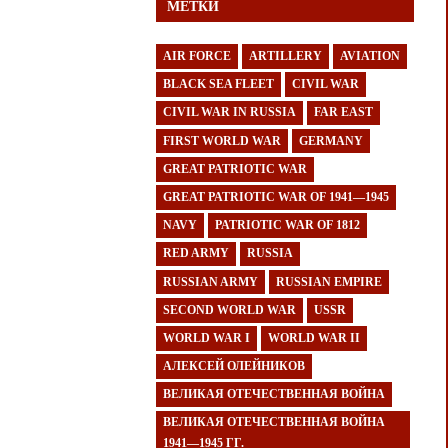
МЕТКИ
AIR FORCE
ARTILLERY
AVIATION
BLACK SEA FLEET
CIVIL WAR
CIVIL WAR IN RUSSIA
FAR EAST
FIRST WORLD WAR
GERMANY
GREAT PATRIOTIC WAR
GREAT PATRIOTIC WAR OF 1941—1945
NAVY
PATRIOTIC WAR OF 1812
RED ARMY
RUSSIA
RUSSIAN ARMY
RUSSIAN EMPIRE
SECOND WORLD WAR
USSR
WORLD WAR I
WORLD WAR II
АЛЕКСЕЙ ОЛЕЙНИКОВ
ВЕЛИКАЯ ОТЕЧЕСТВЕННАЯ ВОЙНА
ВЕЛИКАЯ ОТЕЧЕСТВЕННАЯ ВОЙНА
1941—1945 ГГ.