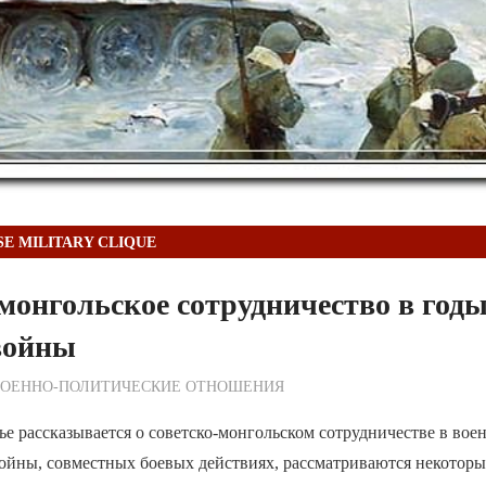
SE MILITARY CLIQUE
монгольское сотрудничество в год
войны
ежурный по Редакции
ВОЕННО-ПОЛИТИЧЕСКИE ОТНОШЕНИЯ
ье рассказывается о советско-монгольском сотрудничестве в вое
ойны, совместных боевых действиях, рассматриваются некоторы