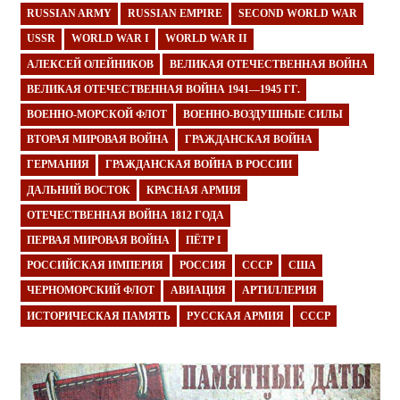
RUSSIAN ARMY
RUSSIAN EMPIRE
SECOND WORLD WAR
USSR
WORLD WAR I
WORLD WAR II
АЛЕКСЕЙ ОЛЕЙНИКОВ
ВЕЛИКАЯ ОТЕЧЕСТВЕННАЯ ВОЙНА
ВЕЛИКАЯ ОТЕЧЕСТВЕННАЯ ВОЙНА 1941—1945 ГГ.
ВОЕННО-МОРСКОЙ ФЛОТ
ВОЕННО-ВОЗДУШНЫЕ СИЛЫ
ВТОРАЯ МИРОВАЯ ВОЙНА
ГРАЖДАНСКАЯ ВОЙНА
ГЕРМАНИЯ
ГРАЖДАНСКАЯ ВОЙНА В РОССИИ
ДАЛЬНИЙ ВОСТОК
КРАСНАЯ АРМИЯ
ОТЕЧЕСТВЕННАЯ ВОЙНА 1812 ГОДА
ПЕРВАЯ МИРОВАЯ ВОЙНА
ПЁТР I
РОССИЙСКАЯ ИМПЕРИЯ
РОССИЯ
СССР
США
ЧЕРНОМОРСКИЙ ФЛОТ
АВИАЦИЯ
АРТИЛЛЕРИЯ
ИСТОРИЧЕСКАЯ ПАМЯТЬ
РУССКАЯ АРМИЯ
СССР