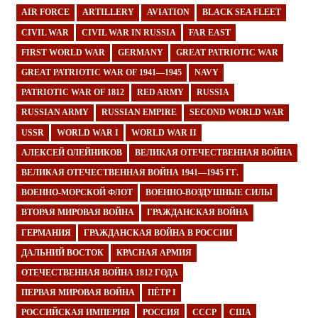
AIR FORCE
ARTILLERY
AVIATION
BLACK SEA FLEET
CIVIL WAR
CIVIL WAR IN RUSSIA
FAR EAST
FIRST WORLD WAR
GERMANY
GREAT PATRIOTIC WAR
GREAT PATRIOTIC WAR OF 1941—1945
NAVY
PATRIOTIC WAR OF 1812
RED ARMY
RUSSIA
RUSSIAN ARMY
RUSSIAN EMPIRE
SECOND WORLD WAR
USSR
WORLD WAR I
WORLD WAR II
АЛЕКСЕЙ ОЛЕЙНИКОВ
ВЕЛИКАЯ ОТЕЧЕСТВЕННАЯ ВОЙНА
ВЕЛИКАЯ ОТЕЧЕСТВЕННАЯ ВОЙНА 1941—1945 ГГ.
ВОЕННО-МОРСКОЙ ФЛОТ
ВОЕННО-ВОЗДУШНЫЕ СИЛЫ
ВТОРАЯ МИРОВАЯ ВОЙНА
ГРАЖДАНСКАЯ ВОЙНА
ГЕРМАНИЯ
ГРАЖДАНСКАЯ ВОЙНА В РОССИИ
ДАЛЬНИЙ ВОСТОК
КРАСНАЯ АРМИЯ
ОТЕЧЕСТВЕННАЯ ВОЙНА 1812 ГОДА
ПЕРВАЯ МИРОВАЯ ВОЙНА
ПЁТР I
РОССИЙСКАЯ ИМПЕРИЯ
РОССИЯ
СССР
США