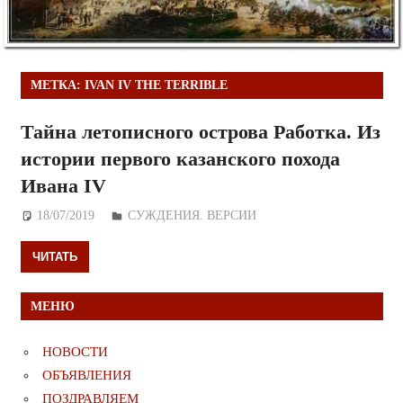
МЕТКА:
IVAN IV THE TERRIBLE
Тайна летописного острова Работка. Из
истории первого казанского похода
Ивана IV
18/07/2019
Дежурный по Редакции
СУЖДЕНИЯ. ВЕРСИИ
ЧИТАТЬ
МЕНЮ
НОВОСТИ
ОБЪЯВЛЕНИЯ
ПОЗДРАВЛЯЕМ