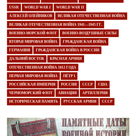
USSR
WORLD WAR I
WORLD WAR II
АЛЕКСЕЙ ОЛЕЙНИКОВ
ВЕЛИКАЯ ОТЕЧЕСТВЕННАЯ ВОЙНА
ВЕЛИКАЯ ОТЕЧЕСТВЕННАЯ ВОЙНА 1941—1945 ГГ.
ВОЕННО-МОРСКОЙ ФЛОТ
ВОЕННО-ВОЗДУШНЫЕ СИЛЫ
ВТОРАЯ МИРОВАЯ ВОЙНА
ГРАЖДАНСКАЯ ВОЙНА
ГЕРМАНИЯ
ГРАЖДАНСКАЯ ВОЙНА В РОССИИ
ДАЛЬНИЙ ВОСТОК
КРАСНАЯ АРМИЯ
ОТЕЧЕСТВЕННАЯ ВОЙНА 1812 ГОДА
ПЕРВАЯ МИРОВАЯ ВОЙНА
ПЁТР I
РОССИЙСКАЯ ИМПЕРИЯ
РОССИЯ
СССР
США
ЧЕРНОМОРСКИЙ ФЛОТ
АВИАЦИЯ
АРТИЛЛЕРИЯ
ИСТОРИЧЕСКАЯ ПАМЯТЬ
РУССКАЯ АРМИЯ
СССР