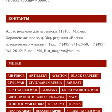
«Пресса России» – 39887.
КОНТАКТЫ
Адрес редакции для переписки: 119160, Москва,
Хорошёвское шоссе, д. 38д, редакция «Военно-
исторического журнала». Тел.: +7 (495) 941-26-50; + 7 (495)
941-26-12. E-mail: Mil_Hist_magazin@mail.ru
МЕТКИ
AIR FORCE
ARTILLERY
AVIATION
BLACK SEA FLEET
CIVIL WAR
CIVIL WAR IN RUSSIA
FAR EAST
FIRST WORLD WAR
GERMANY
GREAT PATRIOTIC WAR
GREAT PATRIOTIC WAR OF 1941—1945
NAVY
PATRIOTIC WAR OF 1812
RED ARMY
RUSSIA
RUSSIAN ARMY
RUSSIAN EMPIRE
SECOND WORLD WAR