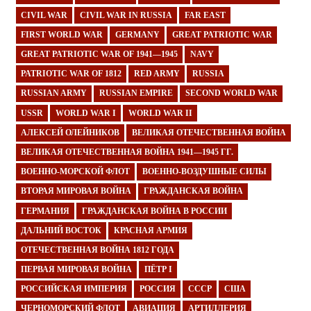
CIVIL WAR
CIVIL WAR IN RUSSIA
FAR EAST
FIRST WORLD WAR
GERMANY
GREAT PATRIOTIC WAR
GREAT PATRIOTIC WAR OF 1941—1945
NAVY
PATRIOTIC WAR OF 1812
RED ARMY
RUSSIA
RUSSIAN ARMY
RUSSIAN EMPIRE
SECOND WORLD WAR
USSR
WORLD WAR I
WORLD WAR II
АЛЕКСЕЙ ОЛЕЙНИКОВ
ВЕЛИКАЯ ОТЕЧЕСТВЕННАЯ ВОЙНА
ВЕЛИКАЯ ОТЕЧЕСТВЕННАЯ ВОЙНА 1941—1945 ГГ.
ВОЕННО-МОРСКОЙ ФЛОТ
ВОЕННО-ВОЗДУШНЫЕ СИЛЫ
ВТОРАЯ МИРОВАЯ ВОЙНА
ГРАЖДАНСКАЯ ВОЙНА
ГЕРМАНИЯ
ГРАЖДАНСКАЯ ВОЙНА В РОССИИ
ДАЛЬНИЙ ВОСТОК
КРАСНАЯ АРМИЯ
ОТЕЧЕСТВЕННАЯ ВОЙНА 1812 ГОДА
ПЕРВАЯ МИРОВАЯ ВОЙНА
ПЁТР I
РОССИЙСКАЯ ИМПЕРИЯ
РОССИЯ
СССР
США
ЧЕРНОМОРСКИЙ ФЛОТ
АВИАЦИЯ
АРТИЛЛЕРИЯ