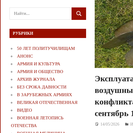
Поиск
ПОИСК
для:
РУБРИКИ
50 ЛЕТ ПОЛИТУЧИЛИЩАМ
АНОНС
АРМИЯ И КУЛЬТУРА
АРМИЯ И ОБЩЕСТВО
Эксплуата
АРХИВ ЖУРНАЛА
БЕЗ СРОКА ДАВНОСТИ
воздушных
В ЗАРУБЕЖНЫХ АРМИЯХ
конфликта
ВЕЛИКАЯ ОТЕЧЕСТВЕННАЯ
ВИДЕО
сентябрь 1
ВОЕННАЯ ЛЕТОПИСЬ
14/05/2026
Д
И
ОТЕЧЕСТВА