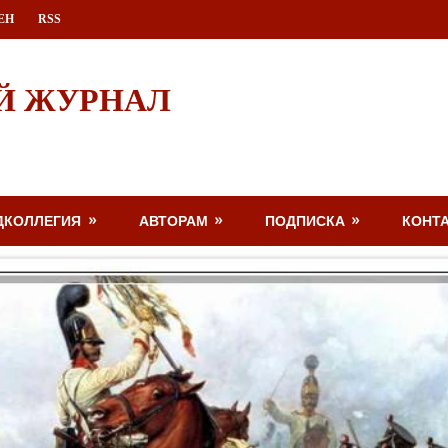
ЕН
RSS
Й ЖУРНАЛ
ДКОЛЛЕГИЯ
АВТОРАМ
ПОДПИСКА
КОНТ