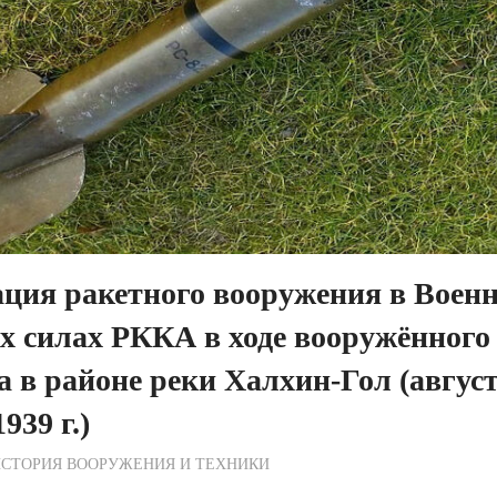
ция ракетного вооружения в Военн
 силах РККА в ходе вооружённого
 в районе реки Халхин-Гол (авгу
939 г.)
ежурный по Редакции
СТОРИЯ ВООРУЖЕНИЯ И ТЕХНИКИ