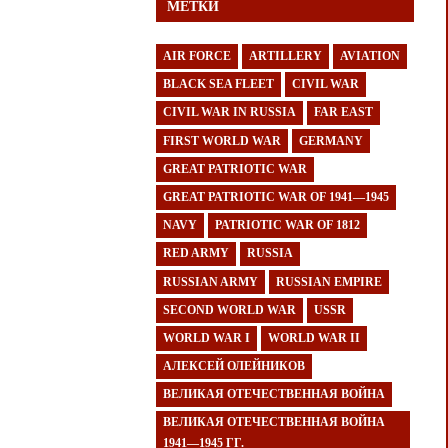
МЕТКИ
AIR FORCE
ARTILLERY
AVIATION
BLACK SEA FLEET
CIVIL WAR
CIVIL WAR IN RUSSIA
FAR EAST
FIRST WORLD WAR
GERMANY
GREAT PATRIOTIC WAR
GREAT PATRIOTIC WAR OF 1941—1945
NAVY
PATRIOTIC WAR OF 1812
RED ARMY
RUSSIA
RUSSIAN ARMY
RUSSIAN EMPIRE
SECOND WORLD WAR
USSR
WORLD WAR I
WORLD WAR II
АЛЕКСЕЙ ОЛЕЙНИКОВ
ВЕЛИКАЯ ОТЕЧЕСТВЕННАЯ ВОЙНА
ВЕЛИКАЯ ОТЕЧЕСТВЕННАЯ ВОЙНА
1941—1945 ГГ.