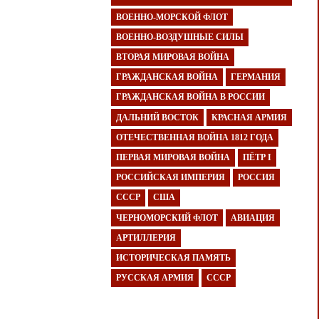
ВОЕННО-МОРСКОЙ ФЛОТ
ВОЕННО-ВОЗДУШНЫЕ СИЛЫ
ВТОРАЯ МИРОВАЯ ВОЙНА
ГРАЖДАНСКАЯ ВОЙНА
ГЕРМАНИЯ
ГРАЖДАНСКАЯ ВОЙНА В РОССИИ
ДАЛЬНИЙ ВОСТОК
КРАСНАЯ АРМИЯ
ОТЕЧЕСТВЕННАЯ ВОЙНА 1812 ГОДА
ПЕРВАЯ МИРОВАЯ ВОЙНА
ПЁТР I
РОССИЙСКАЯ ИМПЕРИЯ
РОССИЯ
СССР
США
ЧЕРНОМОРСКИЙ ФЛОТ
АВИАЦИЯ
АРТИЛЛЕРИЯ
ИСТОРИЧЕСКАЯ ПАМЯТЬ
РУССКАЯ АРМИЯ
СССР