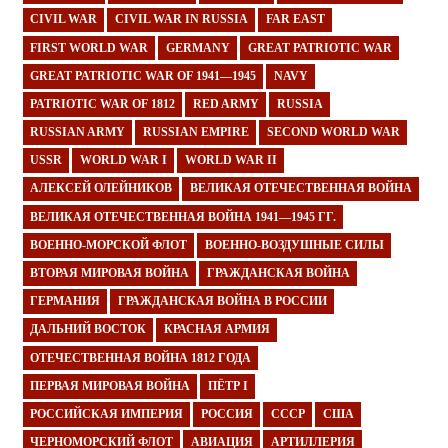
CIVIL WAR
CIVIL WAR IN RUSSIA
FAR EAST
FIRST WORLD WAR
GERMANY
GREAT PATRIOTIC WAR
GREAT PATRIOTIC WAR OF 1941—1945
NAVY
PATRIOTIC WAR OF 1812
RED ARMY
RUSSIA
RUSSIAN ARMY
RUSSIAN EMPIRE
SECOND WORLD WAR
USSR
WORLD WAR I
WORLD WAR II
АЛЕКСЕЙ ОЛЕЙНИКОВ
ВЕЛИКАЯ ОТЕЧЕСТВЕННАЯ ВОЙНА
ВЕЛИКАЯ ОТЕЧЕСТВЕННАЯ ВОЙНА 1941—1945 ГГ.
ВОЕННО-МОРСКОЙ ФЛОТ
ВОЕННО-ВОЗДУШНЫЕ СИЛЫ
ВТОРАЯ МИРОВАЯ ВОЙНА
ГРАЖДАНСКАЯ ВОЙНА
ГЕРМАНИЯ
ГРАЖДАНСКАЯ ВОЙНА В РОССИИ
ДАЛЬНИЙ ВОСТОК
КРАСНАЯ АРМИЯ
ОТЕЧЕСТВЕННАЯ ВОЙНА 1812 ГОДА
ПЕРВАЯ МИРОВАЯ ВОЙНА
ПЁТР I
РОССИЙСКАЯ ИМПЕРИЯ
РОССИЯ
СССР
США
ЧЕРНОМОРСКИЙ ФЛОТ
АВИАЦИЯ
АРТИЛЛЕРИЯ