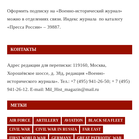
Оформить подписку на «Военно-исторический журнал»
можно в отделениях связи. Индекс журнала по каталогу
«Пресса России» – 39887.
КОНТАКТЫ
Адрес редакции для переписки: 119160, Москва,
Хорошёвское шоссе, д. 38д, редакция «Военно-
исторического журнала». Тел.: +7 (495) 941-26-50; + 7 (495)
941-26-12. E-mail: Mil_Hist_magazin@mail.ru
МЕТКИ
AIR FORCE
ARTILLERY
AVIATION
BLACK SEA FLEET
CIVIL WAR
CIVIL WAR IN RUSSIA
FAR EAST
FIRST WORLD WAR
GERMANY
GREAT PATRIOTIC WAR