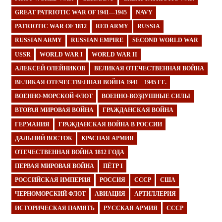
GREAT PATRIOTIC WAR OF 1941—1945
NAVY
PATRIOTIC WAR OF 1812
RED ARMY
RUSSIA
RUSSIAN ARMY
RUSSIAN EMPIRE
SECOND WORLD WAR
USSR
WORLD WAR I
WORLD WAR II
АЛЕКСЕЙ ОЛЕЙНИКОВ
ВЕЛИКАЯ ОТЕЧЕСТВЕННАЯ ВОЙНА
ВЕЛИКАЯ ОТЕЧЕСТВЕННАЯ ВОЙНА 1941—1945 ГГ.
ВОЕННО-МОРСКОЙ ФЛОТ
ВОЕННО-ВОЗДУШНЫЕ СИЛЫ
ВТОРАЯ МИРОВАЯ ВОЙНА
ГРАЖДАНСКАЯ ВОЙНА
ГЕРМАНИЯ
ГРАЖДАНСКАЯ ВОЙНА В РОССИИ
ДАЛЬНИЙ ВОСТОК
КРАСНАЯ АРМИЯ
ОТЕЧЕСТВЕННАЯ ВОЙНА 1812 ГОДА
ПЕРВАЯ МИРОВАЯ ВОЙНА
ПЁТР I
РОССИЙСКАЯ ИМПЕРИЯ
РОССИЯ
СССР
США
ЧЕРНОМОРСКИЙ ФЛОТ
АВИАЦИЯ
АРТИЛЛЕРИЯ
ИСТОРИЧЕСКАЯ ПАМЯТЬ
РУССКАЯ АРМИЯ
СССР