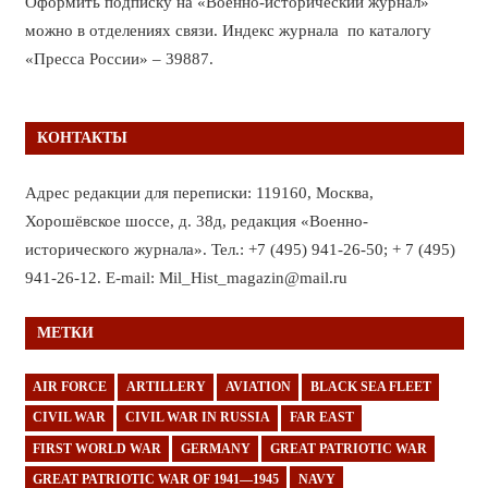
Оформить подписку на «Военно-исторический журнал»
можно в отделениях связи. Индекс журнала по каталогу
«Пресса России» – 39887.
КОНТАКТЫ
Адрес редакции для переписки: 119160, Москва,
Хорошёвское шоссе, д. 38д, редакция «Военно-
исторического журнала». Тел.: +7 (495) 941-26-50; + 7 (495)
941-26-12. E-mail: Mil_Hist_magazin@mail.ru
МЕТКИ
AIR FORCE
ARTILLERY
AVIATION
BLACK SEA FLEET
CIVIL WAR
CIVIL WAR IN RUSSIA
FAR EAST
FIRST WORLD WAR
GERMANY
GREAT PATRIOTIC WAR
GREAT PATRIOTIC WAR OF 1941—1945
NAVY