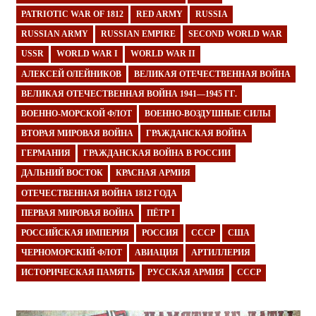
PATRIOTIC WAR OF 1812
RED ARMY
RUSSIA
RUSSIAN ARMY
RUSSIAN EMPIRE
SECOND WORLD WAR
USSR
WORLD WAR I
WORLD WAR II
АЛЕКСЕЙ ОЛЕЙНИКОВ
ВЕЛИКАЯ ОТЕЧЕСТВЕННАЯ ВОЙНА
ВЕЛИКАЯ ОТЕЧЕСТВЕННАЯ ВОЙНА 1941—1945 ГГ.
ВОЕННО-МОРСКОЙ ФЛОТ
ВОЕННО-ВОЗДУШНЫЕ СИЛЫ
ВТОРАЯ МИРОВАЯ ВОЙНА
ГРАЖДАНСКАЯ ВОЙНА
ГЕРМАНИЯ
ГРАЖДАНСКАЯ ВОЙНА В РОССИИ
ДАЛЬНИЙ ВОСТОК
КРАСНАЯ АРМИЯ
ОТЕЧЕСТВЕННАЯ ВОЙНА 1812 ГОДА
ПЕРВАЯ МИРОВАЯ ВОЙНА
ПЁТР I
РОССИЙСКАЯ ИМПЕРИЯ
РОССИЯ
СССР
США
ЧЕРНОМОРСКИЙ ФЛОТ
АВИАЦИЯ
АРТИЛЛЕРИЯ
ИСТОРИЧЕСКАЯ ПАМЯТЬ
РУССКАЯ АРМИЯ
СССР