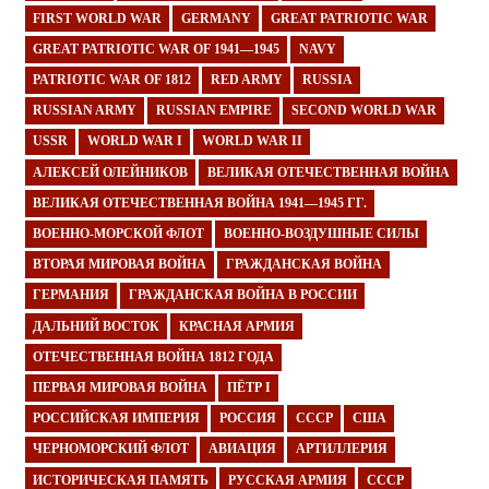
FIRST WORLD WAR
GERMANY
GREAT PATRIOTIC WAR
GREAT PATRIOTIC WAR OF 1941—1945
NAVY
PATRIOTIC WAR OF 1812
RED ARMY
RUSSIA
RUSSIAN ARMY
RUSSIAN EMPIRE
SECOND WORLD WAR
USSR
WORLD WAR I
WORLD WAR II
АЛЕКСЕЙ ОЛЕЙНИКОВ
ВЕЛИКАЯ ОТЕЧЕСТВЕННАЯ ВОЙНА
ВЕЛИКАЯ ОТЕЧЕСТВЕННАЯ ВОЙНА 1941—1945 ГГ.
ВОЕННО-МОРСКОЙ ФЛОТ
ВОЕННО-ВОЗДУШНЫЕ СИЛЫ
ВТОРАЯ МИРОВАЯ ВОЙНА
ГРАЖДАНСКАЯ ВОЙНА
ГЕРМАНИЯ
ГРАЖДАНСКАЯ ВОЙНА В РОССИИ
ДАЛЬНИЙ ВОСТОК
КРАСНАЯ АРМИЯ
ОТЕЧЕСТВЕННАЯ ВОЙНА 1812 ГОДА
ПЕРВАЯ МИРОВАЯ ВОЙНА
ПЁТР I
РОССИЙСКАЯ ИМПЕРИЯ
РОССИЯ
СССР
США
ЧЕРНОМОРСКИЙ ФЛОТ
АВИАЦИЯ
АРТИЛЛЕРИЯ
ИСТОРИЧЕСКАЯ ПАМЯТЬ
РУССКАЯ АРМИЯ
СССР