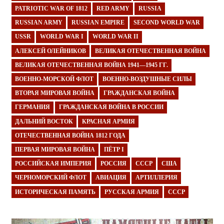
PATRIOTIC WAR OF 1812
RED ARMY
RUSSIA
RUSSIAN ARMY
RUSSIAN EMPIRE
SECOND WORLD WAR
USSR
WORLD WAR I
WORLD WAR II
АЛЕКСЕЙ ОЛЕЙНИКОВ
ВЕЛИКАЯ ОТЕЧЕСТВЕННАЯ ВОЙНА
ВЕЛИКАЯ ОТЕЧЕСТВЕННАЯ ВОЙНА 1941—1945 ГГ.
ВОЕННО-МОРСКОЙ ФЛОТ
ВОЕННО-ВОЗДУШНЫЕ СИЛЫ
ВТОРАЯ МИРОВАЯ ВОЙНА
ГРАЖДАНСКАЯ ВОЙНА
ГЕРМАНИЯ
ГРАЖДАНСКАЯ ВОЙНА В РОССИИ
ДАЛЬНИЙ ВОСТОК
КРАСНАЯ АРМИЯ
ОТЕЧЕСТВЕННАЯ ВОЙНА 1812 ГОДА
ПЕРВАЯ МИРОВАЯ ВОЙНА
ПЁТР I
РОССИЙСКАЯ ИМПЕРИЯ
РОССИЯ
СССР
США
ЧЕРНОМОРСКИЙ ФЛОТ
АВИАЦИЯ
АРТИЛЛЕРИЯ
ИСТОРИЧЕСКАЯ ПАМЯТЬ
РУССКАЯ АРМИЯ
СССР