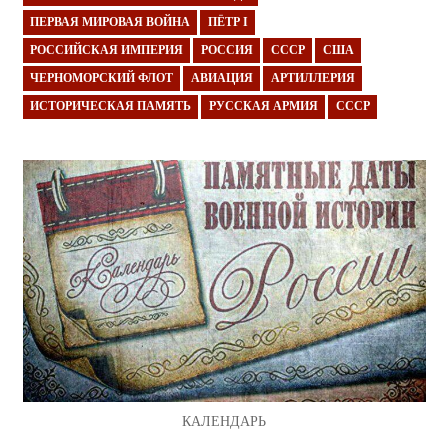
ПЕРВАЯ МИРОВАЯ ВОЙНА
ПЁТР I
РОССИЙСКАЯ ИМПЕРИЯ
РОССИЯ
СССР
США
ЧЕРНОМОРСКИЙ ФЛОТ
АВИАЦИЯ
АРТИЛЛЕРИЯ
ИСТОРИЧЕСКАЯ ПАМЯТЬ
РУССКАЯ АРМИЯ
СССР
КАЛЕНДАРЬ