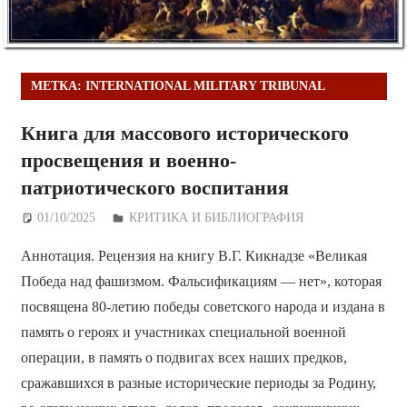
МЕТКА:
INTERNATIONAL MILITARY TRIBUNAL
Книга для массового исторического
просвещения и военно-
патриотического воспитания
01/10/2025
Дежурный по Редакции
КРИТИКА И БИБЛИОГРАФИЯ
Аннотация. Рецензия на книгу В.Г. Кикнадзе «Великая
Победа над фашизмом. Фальсификациям — нет», которая
посвящена 80-летию победы советского народа и издана в
память о героях и участниках специальной военной
операции, в память о подвигах всех наших предков,
сражавшихся в разные исторические периоды за Родину,