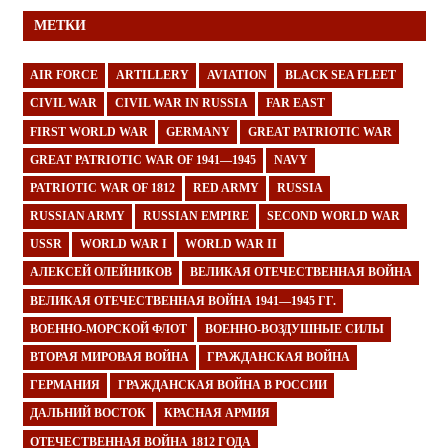
МЕТКИ
AIR FORCE
ARTILLERY
AVIATION
BLACK SEA FLEET
CIVIL WAR
CIVIL WAR IN RUSSIA
FAR EAST
FIRST WORLD WAR
GERMANY
GREAT PATRIOTIC WAR
GREAT PATRIOTIC WAR OF 1941—1945
NAVY
PATRIOTIC WAR OF 1812
RED ARMY
RUSSIA
RUSSIAN ARMY
RUSSIAN EMPIRE
SECOND WORLD WAR
USSR
WORLD WAR I
WORLD WAR II
АЛЕКСЕЙ ОЛЕЙНИКОВ
ВЕЛИКАЯ ОТЕЧЕСТВЕННАЯ ВОЙНА
ВЕЛИКАЯ ОТЕЧЕСТВЕННАЯ ВОЙНА 1941—1945 ГГ.
ВОЕННО-МОРСКОЙ ФЛОТ
ВОЕННО-ВОЗДУШНЫЕ СИЛЫ
ВТОРАЯ МИРОВАЯ ВОЙНА
ГРАЖДАНСКАЯ ВОЙНА
ГЕРМАНИЯ
ГРАЖДАНСКАЯ ВОЙНА В РОССИИ
ДАЛЬНИЙ ВОСТОК
КРАСНАЯ АРМИЯ
ОТЕЧЕСТВЕННАЯ ВОЙНА 1812 ГОДА