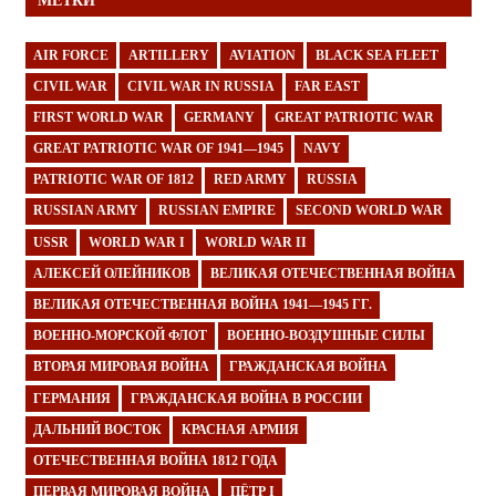
МЕТКИ
AIR FORCE
ARTILLERY
AVIATION
BLACK SEA FLEET
CIVIL WAR
CIVIL WAR IN RUSSIA
FAR EAST
FIRST WORLD WAR
GERMANY
GREAT PATRIOTIC WAR
GREAT PATRIOTIC WAR OF 1941—1945
NAVY
PATRIOTIC WAR OF 1812
RED ARMY
RUSSIA
RUSSIAN ARMY
RUSSIAN EMPIRE
SECOND WORLD WAR
USSR
WORLD WAR I
WORLD WAR II
АЛЕКСЕЙ ОЛЕЙНИКОВ
ВЕЛИКАЯ ОТЕЧЕСТВЕННАЯ ВОЙНА
ВЕЛИКАЯ ОТЕЧЕСТВЕННАЯ ВОЙНА 1941—1945 ГГ.
ВОЕННО-МОРСКОЙ ФЛОТ
ВОЕННО-ВОЗДУШНЫЕ СИЛЫ
ВТОРАЯ МИРОВАЯ ВОЙНА
ГРАЖДАНСКАЯ ВОЙНА
ГЕРМАНИЯ
ГРАЖДАНСКАЯ ВОЙНА В РОССИИ
ДАЛЬНИЙ ВОСТОК
КРАСНАЯ АРМИЯ
ОТЕЧЕСТВЕННАЯ ВОЙНА 1812 ГОДА
ПЕРВАЯ МИРОВАЯ ВОЙНА
ПЁТР I