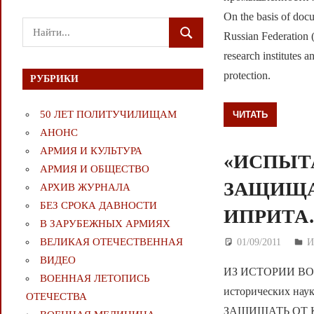
On the basis of doc
Поиск
Russian Federation (
ПОИСК
для:
research institutes 
protection.
РУБРИКИ
50 ЛЕТ ПОЛИТУЧИЛИЩАМ
ЧИТАТЬ
АНОНС
АРМИЯ И КУЛЬТУРА
«ИСПЫТ
АРМИЯ И ОБЩЕСТВО
ЗАЩИЩА
АРХИВ ЖУРНАЛА
БЕЗ СРОКА ДАВНОСТИ
ИПРИТА
В ЗАРУБЕЖНЫХ АРМИЯХ
ВЕЛИКАЯ ОТЕЧЕСТВЕННАЯ
01/09/2011
Д
И
ВИДЕО
ИЗ ИСТОРИИ ВОО
ВОЕННАЯ ЛЕТОПИСЬ
исторических на
ОТЕЧЕСТВА
ЗАЩИЩАТЬ ОТ К