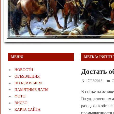
МЕНЮ
МЕТКА:
INSTIT
Достать о
НОВОСТИ
ОБЪЯВЛЕНИЯ
17/02/2013
Д
ПОЗДРАВЛЯЕМ
ПАМЯТНЫЕ ДАТЫ
В статье на основ
ФОТО
Государственном а
ВИДЕО
разведки в обеспе
КАРТА САЙТА
промышленности м