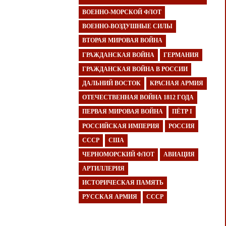
ВОЕННО-МОРСКОЙ ФЛОТ
ВОЕННО-ВОЗДУШНЫЕ СИЛЫ
ВТОРАЯ МИРОВАЯ ВОЙНА
ГРАЖДАНСКАЯ ВОЙНА
ГЕРМАНИЯ
ГРАЖДАНСКАЯ ВОЙНА В РОССИИ
ДАЛЬНИЙ ВОСТОК
КРАСНАЯ АРМИЯ
ОТЕЧЕСТВЕННАЯ ВОЙНА 1812 ГОДА
ПЕРВАЯ МИРОВАЯ ВОЙНА
ПЁТР I
РОССИЙСКАЯ ИМПЕРИЯ
РОССИЯ
СССР
США
ЧЕРНОМОРСКИЙ ФЛОТ
АВИАЦИЯ
АРТИЛЛЕРИЯ
ИСТОРИЧЕСКАЯ ПАМЯТЬ
РУССКАЯ АРМИЯ
СССР