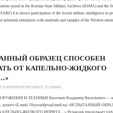
uments stored in the Russian State Military Archives (RSMA) and the St
SARF) it is shown participation of the Soviet military intelligence in p
and industrial enterprises with materials and samples of the Western mea
АННЫЙ ОБРАЗЕЦ СПОСОБЕН
ТЬ ОТ КАПЕЛЬНО-ЖИДКОГО
…»
ежурный по Редакции
СТОРИЯ ВООРУЖЕНИЯ И ТЕХНИКИ
РУЖЕНИЯ И ТЕХНИКИ Васильев Владимир Васильевич — к
ук, доцент (E-mail: Dlyavasiljeva@mail.ru) «ИСПЫТАННЫЙ О
АПЕЛЬНО-ЖИДКОГО ИПРИТА…» Редакция продолжает пуб