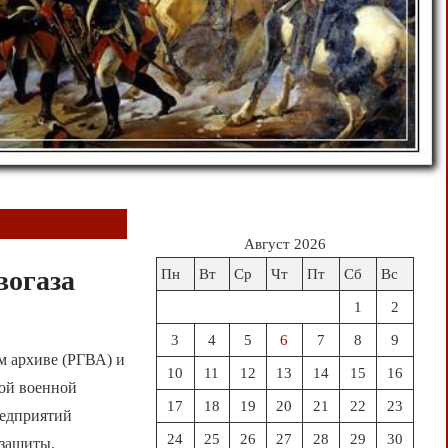
Август 2026
вогаза
Пн
Вт
Ср
Чт
Пт
Сб
Вс
1
2
3
4
5
6
7
8
9
м архиве (РГВА) и
10
11
12
13
14
15
16
кой военной
17
18
19
20
21
22
23
редприятий
24
25
26
27
28
29
30
 защиты.