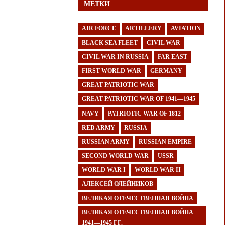
МЕТКИ
AIR FORCE
ARTILLERY
AVIATION
BLACK SEA FLEET
CIVIL WAR
CIVIL WAR IN RUSSIA
FAR EAST
FIRST WORLD WAR
GERMANY
GREAT PATRIOTIC WAR
GREAT PATRIOTIC WAR OF 1941—1945
NAVY
PATRIOTIC WAR OF 1812
RED ARMY
RUSSIA
RUSSIAN ARMY
RUSSIAN EMPIRE
SECOND WORLD WAR
USSR
WORLD WAR I
WORLD WAR II
АЛЕКСЕЙ ОЛЕЙНИКОВ
ВЕЛИКАЯ ОТЕЧЕСТВЕННАЯ ВОЙНА
ВЕЛИКАЯ ОТЕЧЕСТВЕННАЯ ВОЙНА
1941—1945 ГГ.