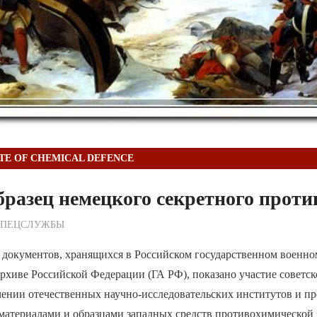
UTE OF CHEMICAL DEFENCE
бразец немецкого секретного проти
ежурный по Редакции
СПЕЦСЛУЖБЫ
е документов, хранящихся в Российском государственном военно
рхиве Российской Федерации (ГА РФ), показано участие советс
чении отечественных научно-исследовательских институтов и п
атериалами и образцами западных средств противохимической