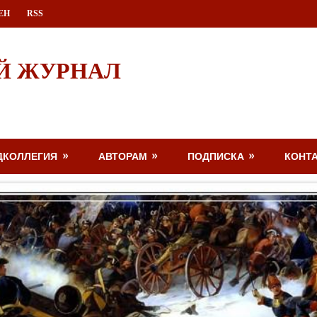
ЕН
RSS
Й ЖУРНАЛ
ДКОЛЛЕГИЯ
АВТОРАМ
ПОДПИСКА
КОНТ