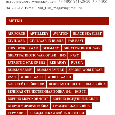
исторического журнала». Тел.: +7 (495) 941-26-50; + 7 (495)
941-26-12. E-mail: Mil_Hist_magazin@mail.ru
МЕТКИ
AIR FORCE
ARTILLERY
AVIATION
BLACK SEA FLEET
CIVIL WAR
CIVIL WAR IN RUSSIA
FAR EAST
FIRST WORLD WAR
GERMANY
GREAT PATRIOTIC WAR
GREAT PATRIOTIC WAR OF 1941—1945
NAVY
PATRIOTIC WAR OF 1812
RED ARMY
RUSSIA
RUSSIAN ARMY
RUSSIAN EMPIRE
SECOND WORLD WAR
USSR
WORLD WAR I
WORLD WAR II
АЛЕКСЕЙ ОЛЕЙНИКОВ
ВЕЛИКАЯ ОТЕЧЕСТВЕННАЯ ВОЙНА
ВЕЛИКАЯ ОТЕЧЕСТВЕННАЯ ВОЙНА 1941—1945 ГГ.
ВОЕННО-МОРСКОЙ ФЛОТ
ВОЕННО-ВОЗДУШНЫЕ СИЛЫ
ВТОРАЯ МИРОВАЯ ВОЙНА
ГРАЖДАНСКАЯ ВОЙНА
ГЕРМАНИЯ
ГРАЖДАНСКАЯ ВОЙНА В РОССИИ