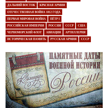
ДАЛЬНИЙ ВОСТОК
КРАСНАЯ АРМИЯ
ОТЕЧЕСТВЕННАЯ ВОЙНА 1812 ГОДА
ПЕРВАЯ МИРОВАЯ ВОЙНА
ПЁТР I
РОССИЙСКАЯ ИМПЕРИЯ
РОССИЯ
СССР
США
ЧЕРНОМОРСКИЙ ФЛОТ
АВИАЦИЯ
АРТИЛЛЕРИЯ
ИСТОРИЧЕСКАЯ ПАМЯТЬ
РУССКАЯ АРМИЯ
СССР