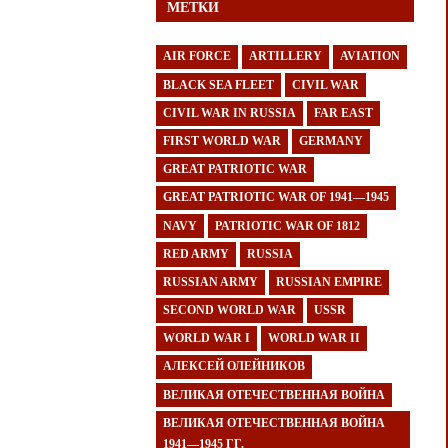
МЕТКИ
AIR FORCE
ARTILLERY
AVIATION
BLACK SEA FLEET
CIVIL WAR
CIVIL WAR IN RUSSIA
FAR EAST
FIRST WORLD WAR
GERMANY
GREAT PATRIOTIC WAR
GREAT PATRIOTIC WAR OF 1941—1945
NAVY
PATRIOTIC WAR OF 1812
RED ARMY
RUSSIA
RUSSIAN ARMY
RUSSIAN EMPIRE
SECOND WORLD WAR
USSR
WORLD WAR I
WORLD WAR II
АЛЕКСЕЙ ОЛЕЙНИКОВ
ВЕЛИКАЯ ОТЕЧЕСТВЕННАЯ ВОЙНА
ВЕЛИКАЯ ОТЕЧЕСТВЕННАЯ ВОЙНА
1941—1945 ГГ.