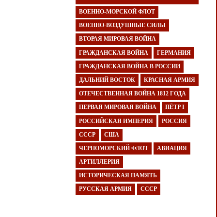
ВОЕННО-МОРСКОЙ ФЛОТ
ВОЕННО-ВОЗДУШНЫЕ СИЛЫ
ВТОРАЯ МИРОВАЯ ВОЙНА
ГРАЖДАНСКАЯ ВОЙНА
ГЕРМАНИЯ
ГРАЖДАНСКАЯ ВОЙНА В РОССИИ
ДАЛЬНИЙ ВОСТОК
КРАСНАЯ АРМИЯ
ОТЕЧЕСТВЕННАЯ ВОЙНА 1812 ГОДА
ПЕРВАЯ МИРОВАЯ ВОЙНА
ПЁТР I
РОССИЙСКАЯ ИМПЕРИЯ
РОССИЯ
СССР
США
ЧЕРНОМОРСКИЙ ФЛОТ
АВИАЦИЯ
АРТИЛЛЕРИЯ
ИСТОРИЧЕСКАЯ ПАМЯТЬ
РУССКАЯ АРМИЯ
СССР