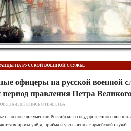
РАНЦЫ НА РУССКОЙ ВОЕННОЙ СЛУЖБЕ
ые офицеры на русской военной с
 период правления Петра Великог
ежурный по Редакции
ОЕННАЯ ЛЕТОПИСЬ ОТЕЧЕСТВА
ье на основе документов Российского государственного военно-
ваются вопросы учёта, приёма и увольнения с армейской служб