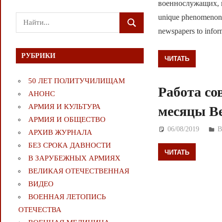
военнослужащих, в
unique phenomenon in
Поиск
ПОИСК
newspapers to info
для:
РУБРИКИ
ЧИТАТЬ
50 ЛЕТ ПОЛИТУЧИЛИЩАМ
Работа со
АНОНС
АРМИЯ И КУЛЬТУРА
месяцы В
АРМИЯ И ОБЩЕСТВО
06/08/2019
Д
АРХИВ ЖУРНАЛА
БЕЗ СРОКА ДАВНОСТИ
ЧИТАТЬ
В ЗАРУБЕЖНЫХ АРМИЯХ
ВЕЛИКАЯ ОТЕЧЕСТВЕННАЯ
ВИДЕО
ВОЕННАЯ ЛЕТОПИСЬ
ОТЕЧЕСТВА