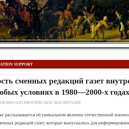
ATION SUPPORT
сть сменных редакций газет внутр
собых условиях в 1980—2000-х года
ежурный по Редакции
ВОЕННО-ПАТРИОТИЧЕСКОЕ ВОСПИТАНИЕ
ье рассказывается об уникальном явлении отечественной военн
менных редакций газет, которые выпускались для информирован