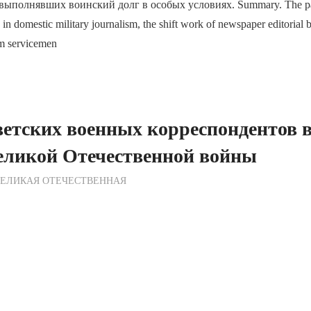
ыполнявших воинский долг в особых условиях. Summary. The pap
 domestic military journalism, the shift work of newspaper editorial b
rm servicemen
ветских военных корреспондентов 
еликой Отечественной войны
ежурный по Редакции
ВЕЛИКАЯ ОТЕЧЕСТВЕННАЯ