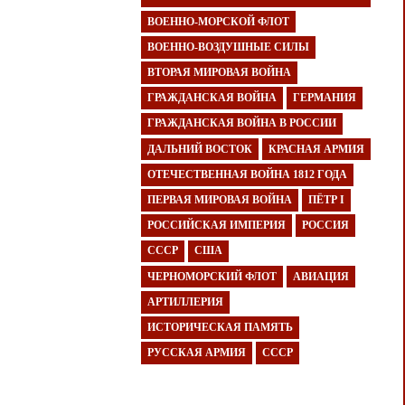
ВОЕННО-МОРСКОЙ ФЛОТ
ВОЕННО-ВОЗДУШНЫЕ СИЛЫ
ВТОРАЯ МИРОВАЯ ВОЙНА
ГРАЖДАНСКАЯ ВОЙНА
ГЕРМАНИЯ
ГРАЖДАНСКАЯ ВОЙНА В РОССИИ
ДАЛЬНИЙ ВОСТОК
КРАСНАЯ АРМИЯ
ОТЕЧЕСТВЕННАЯ ВОЙНА 1812 ГОДА
ПЕРВАЯ МИРОВАЯ ВОЙНА
ПЁТР I
РОССИЙСКАЯ ИМПЕРИЯ
РОССИЯ
СССР
США
ЧЕРНОМОРСКИЙ ФЛОТ
АВИАЦИЯ
АРТИЛЛЕРИЯ
ИСТОРИЧЕСКАЯ ПАМЯТЬ
РУССКАЯ АРМИЯ
СССР