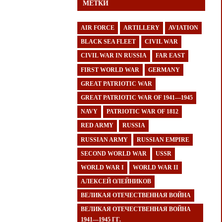
МЕТКИ
AIR FORCE
ARTILLERY
AVIATION
BLACK SEA FLEET
CIVIL WAR
CIVIL WAR IN RUSSIA
FAR EAST
FIRST WORLD WAR
GERMANY
GREAT PATRIOTIC WAR
GREAT PATRIOTIC WAR OF 1941—1945
NAVY
PATRIOTIC WAR OF 1812
RED ARMY
RUSSIA
RUSSIAN ARMY
RUSSIAN EMPIRE
SECOND WORLD WAR
USSR
WORLD WAR I
WORLD WAR II
АЛЕКСЕЙ ОЛЕЙНИКОВ
ВЕЛИКАЯ ОТЕЧЕСТВЕННАЯ ВОЙНА
ВЕЛИКАЯ ОТЕЧЕСТВЕННАЯ ВОЙНА
1941—1945 ГГ.